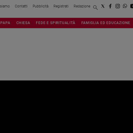
 siamo
Contatti
Pubblicità
Registrati
Redazione
PAPA
CHIESA
FEDE E SPIRITUALITÀ
FAMIGLIA ED EDUCAZIONE