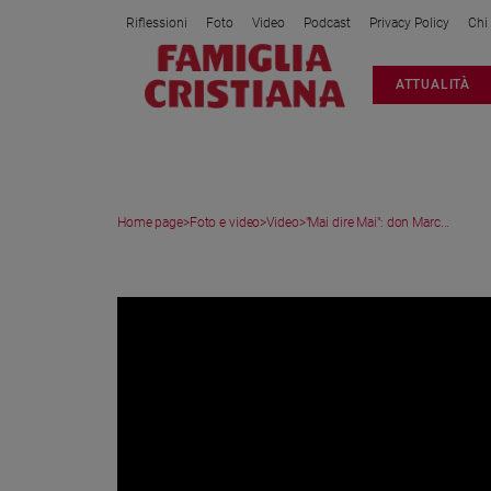
Riflessioni
Foto
Video
Podcast
Privacy Policy
Chi
Attualità
ATTUALITÀ
Italia
Cronaca
Politica
Mondo
Home page
>
Foto e video
>
Video
>
"Mai dire Mai": don Marc...
Economia
Legalità
VIDEO
e
giustizia
Sport
Interviste
Papa
Papa