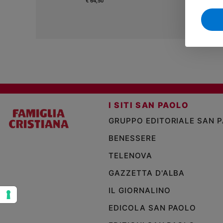
€ 64,50
Sanremo
2026
Cinema,
Tv
e
streaming
Libri
Musica
I SITI SAN PAOLO
Arte
GRUPPO EDITORIALE SAN 
Famiglia
BENESSERE
ed
educazione
TELENOVA
Genitori
GAZZETTA D'ALBA
e
figli
IL GIORNALINO
Nonni
EDICOLA SAN PAOLO
Coppia
Scuola