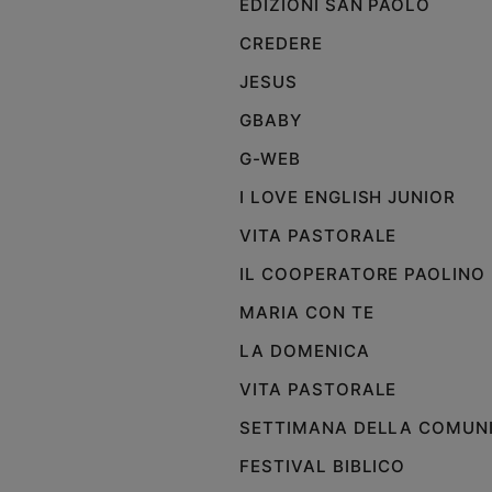
EDIZIONI SAN PAOLO
e
CREDERE
giovani
Adolescenza
JESUS
Bioetica
GBABY
G-WEB
Vai
I LOVE ENGLISH JUNIOR
VITA PASTORALE
Riflessioni
IL COOPERATORE PAOLINO
MARIA CON TE
Foto
LA DOMENICA
Video
VITA PASTORALE
SETTIMANA DELLA COMUN
Podcast
FESTIVAL BIBLICO
Privacy