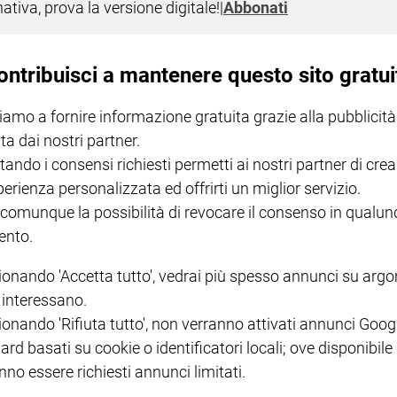
nativa, prova la versione digitale!
|
Abbonati
zza presenta il docufilm che mette a nu
ontribuisci a mantenere questo sito gratui
iamo a fornire informazione gratuita grazie alla pubblicità
ta dai nostri partner.
tando i consensi richiesti permetti ai nostri partner di crea
I LOVE ENGLISH JUNIOR
CREDERE
IL G
perienza personalizzata ed offrirti un miglior servizio.
GBABY DIGITALE -
€ 69,00
€ 43,90
€ 98,80
€ 49,90
€ 11
35%
49%
 comunque la possibilità di revocare il consenso in qualu
ABBONAMENTO ANNUALE
€ 16,99
nto.
ionando 'Accetta tutto', vedrai più spesso annunci su arg
i interessano.
ionando 'Rifiuta tutto', non verranno attivati annunci Goog
ard basati su cookie o identificatori locali; ove disponibile
COLLANA ARSENIO LUPIN
QUID+ ALLENIAMO
VOL. 1 - 2
MAGNIFICA HUMANITAS -
L'INTELLIGENZA
PRE
nno essere richiesti annunci limitati.
€ 18,50
ENCICLICA PAPALE
€ 27,50
SANT