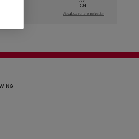
A 5
,50
€ 24,50
Visualizza tutte le collection
OWING