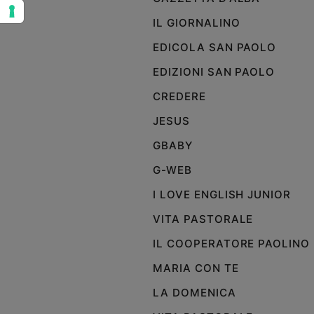
e
IL GIORNALINO
giovani
EDICOLA SAN PAOLO
Adolescenza
Bioetica
EDIZIONI SAN PAOLO
CREDERE
JESUS
Vai
GBABY
G-WEB
Riflessioni
I LOVE ENGLISH JUNIOR
Foto
VITA PASTORALE
Video
IL COOPERATORE PAOLINO
MARIA CON TE
Podcast
LA DOMENICA
Privacy