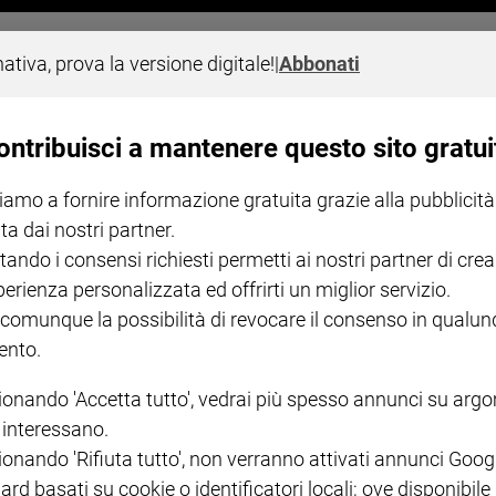
 Papa in Spagna visita gli operatori e gli
nativa, prova la versione digitale!
|
Abbonati
ontribuisci a mantenere questo sito gratui
al barrio de Lucero, alla periferia della città di Madrid, dove incon
na di Madrid per chi è senza fissa dimora
iamo a fornire informazione gratuita grazie alla pubblicità
ta dai nostri partner.
tando i consensi richiesti permetti ai nostri partner di crea
perienza personalizzata ed offrirti un miglior servizio.
 comunque la possibilità di revocare il consenso in qualu
I LOVE ENGLISH JUNIOR
CREDERE
IL G
nto.
GBABY DIGITALE -
€ 69,00
€ 43,90
€ 98,80
€ 49,90
€ 11
35%
49%
ABBONAMENTO ANNUALE
€ 16,99
ionando 'Accetta tutto', vedrai più spesso annunci su arg
i interessano.
ionando 'Rifiuta tutto', non verranno attivati annunci Goog
ard basati su cookie o identificatori locali; ove disponibile