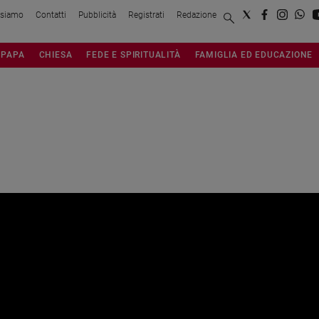
 siamo
Contatti
Pubblicità
Registrati
Redazione
PAPA
CHIESA
FEDE E SPIRITUALITÀ
FAMIGLIA ED EDUCAZIONE