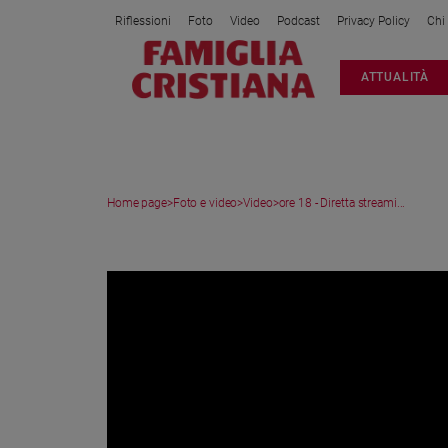
Riflessioni
Foto
Video
Podcast
Privacy Policy
Chi
Attualità
ATTUALITÀ
Italia
Cronaca
Politica
Mondo
Home page
>
Foto e video
>
Video
>
ore 18 - Diretta streami...
Economia
Legalità
VIDEO
e
giustizia
Sport
Interviste
Papa
Papa