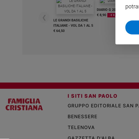
potra
Sanremo
DIARIO G 2026-27
2026
€ 8,90
- € 8,90
❮
LE GRANDI BASILICHE
Cinema,
ITALIANE - VOL DA 1 AL 5
Tv
€ 64,50
e
streaming
Libri
Musica
Arte
Famiglia
ed
educazione
I SITI SAN PAOLO
Genitori
GRUPPO EDITORIALE SAN 
e
figli
BENESSERE
Nonni
TELENOVA
Coppia
GAZZETTA D'ALBA
Scuola