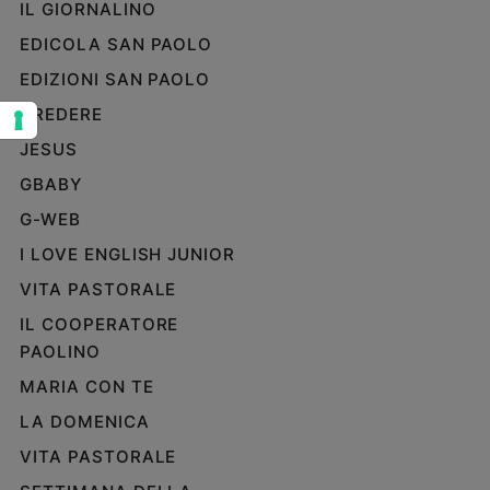
IL GIORNALINO
Sanremo
EDICOLA SAN PAOLO
2026
EDIZIONI SAN PAOLO
Cinema,
Tv
CREDERE
e
JESUS
streaming
Libri
GBABY
Musica
G-WEB
Arte
I LOVE ENGLISH JUNIOR
Famiglia
VITA PASTORALE
ed
educazione
IL COOPERATORE
PAOLINO
Genitori
e
MARIA CON TE
figli
LA DOMENICA
Nonni
VITA PASTORALE
Coppia
Scuola