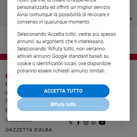
Ambiente
- VOL DA 1 AL 5
€ 18,50
personalizzata ed offrirti un miglior servizio.
e
€ 64,50
Avrai comunque la possibilità di revocare il
Creato
Visualizza tutte le collection
consenso in qualunque momento.
Volontariato
Diritti
Selezionando 'Accetta tutto', vedrai più spesso
Aziende
annunci su argomenti che ti interessano.
di
Selezionando 'Rifiuta tutto', non verranno
valore
attivati annunci Google standard basati su
Caso
cookie o identificatori locali; ove disponibile
della
potranno essere richiesti annunci limitati.
settimana
Migranti
I SITI SAN PAOLO
NOTE LEGALI
Diversità
ACCETTA TUTTO
GRUPPO EDITORIALE
PRIVACY POLICY
e
SAN PAOLO
INFORMATIVA
inclusione
Rifiuta tutto
BENESSERE
WHISTLEBLOWING
Costume
SOCIAL
TELENOVA
Cultura
GAZZETTA D'ALBA
e
spettacoli