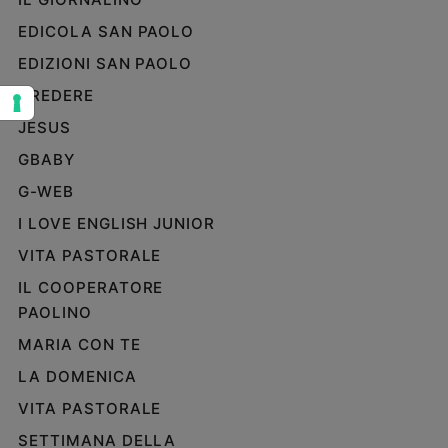
Sanremo
EDICOLA SAN PAOLO
2026
EDIZIONI SAN PAOLO
Cinema,
CREDERE
Tv
e
JESUS
streaming
GBABY
Libri
Musica
G-WEB
Arte
I LOVE ENGLISH JUNIOR
VITA PASTORALE
Famiglia
ed
IL COOPERATORE
educazione
PAOLINO
Genitori
MARIA CON TE
e
figli
LA DOMENICA
Nonni
VITA PASTORALE
Coppia
SETTIMANA DELLA
Scuola