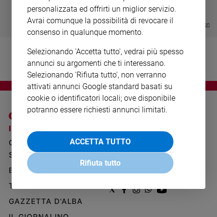
- VOL DA 1 AL 5
€ 18,50
Ambiente
personalizzata ed offrirti un miglior servizio.
€ 64,50
e
Avrai comunque la possibilità di revocare il
Visualizza tutte le collection
Creato
consenso in qualunque momento.
Volontariato
Selezionando 'Accetta tutto', vedrai più spesso
Diritti
annunci su argomenti che ti interessano.
Aziende
Selezionando 'Rifiuta tutto', non verranno
di
valore
attivati annunci Google standard basati su
Caso
cookie o identificatori locali; ove disponibile
della
potranno essere richiesti annunci limitati.
settimana
I SITI SAN PAOLO
NOTE LEGALI
Migranti
ACCETTA TUTTO
GRUPPO EDITORIALE
PRIVACY POLICY
Diversità
e
SAN PAOLO
INFORMATIVA
Rifiuta tutto
inclusione
BENESSERE
WHISTLEBLOWING
Costume
SOCIAL
TELENOVA
Cultura
GAZZETTA D'ALBA
e
spettacoli
IL GIORNALINO