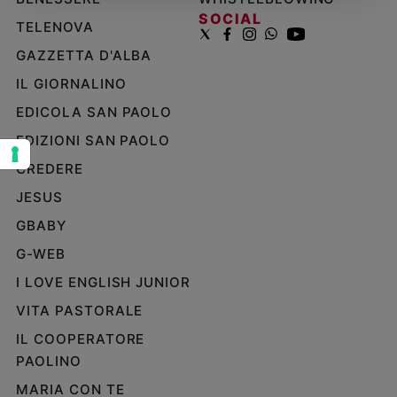
SOCIAL
Sanremo
TELENOVA
2026
GAZZETTA D'ALBA
Cinema,
IL GIORNALINO
Tv
e
EDICOLA SAN PAOLO
streaming
EDIZIONI SAN PAOLO
Libri
Musica
CREDERE
Arte
JESUS
GBABY
Famiglia
ed
G-WEB
educazione
I LOVE ENGLISH JUNIOR
Genitori
e
VITA PASTORALE
figli
IL COOPERATORE
Nonni
PAOLINO
Coppia
MARIA CON TE
Scuola