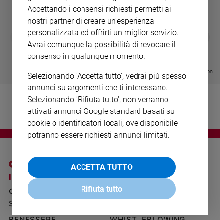
Ambiente
Accettando i consensi richiesti permetti ai
e
nostri partner di creare un'esperienza
Creato
personalizzata ed offrirti un miglior servizio.
DIARIO G 2026-27
COLLANA ARS
❮
❯
Volontariato
LE GRANDI BASILICHE ITALIANE
€ 8,90
1 - 2
- € 8,90
Avrai comunque la possibilità di revocare il
- VOL DA 1 AL 5
€ 18,50
Diritti
consenso in qualunque momento.
€ 64,50
Aziende
Visualizza tutte le collection
Selezionando 'Accetta tutto', vedrai più spesso
di
valore
annunci su argomenti che ti interessano.
Selezionando 'Rifiuta tutto', non verranno
Caso
della
attivati annunci Google standard basati su
settimana
cookie o identificatori locali; ove disponibile
Migranti
potranno essere richiesti annunci limitati.
Diversità
e
inclusione
ACCETTA TUTTO
I SITI SAN PAOLO
NOTE LEGALI
Costume
Rifiuta tutto
GRUPPO EDITORIALE
PRIVACY POLICY
Cultura
SAN PAOLO
INFORMATIVA
e
spettacoli
BENESSERE
WHISTLEBLOWING