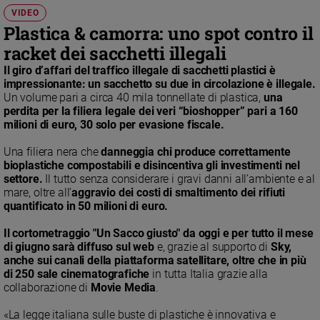
Chiesa
VIDEO
Chiesa
Plastica & camorra: uno spot contro il
racket dei sacchetti illegali
Fede
e
Il giro d’affari del traffico illegale di sacchetti plastici è
spiritualità
impressionante: un sacchetto su due in circolazione è illegale.
Un volume pari a circa 40 mila tonnellate di plastica,
una
Santi
perdita per la filiera legale dei veri “bioshopper” pari a 160
Devozione
milioni di euro, 30 solo per evasione fiscale.
e
Una filiera nera che
danneggia chi produce correttamente
fede
bioplastiche compostabili e disincentiva gli investimenti nel
Parola
settore.
Il tutto senza considerare i gravi danni all’ambiente e al
del
mare, oltre all’
aggravio dei costi di smaltimento dei rifiuti
giorno
quantificato in 50 milioni di euro.
Santo
Il cortometraggio "Un Sacco giusto" da oggi e per tutto il mese
del
di giugno sarà diffuso sul web
e, grazie al supporto di
Sky,
giorno
anche sui canali della piattaforma satellitare, oltre che in più
di 250 sale cinematografiche
in tutta Italia grazie alla
Società
collaborazione di
Movie Media
.
e
valori
«La legge italiana sulle buste di plastiche è innovativa e