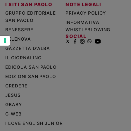
I SITI SAN PAOLO
NOTE LEGALI
e
giovani
GRUPPO EDITORIALE
PRIVACY POLICY
Adolescenza
SAN PAOLO
INFORMATIVA
Bioetica
BENESSERE
WHISTLEBLOWING
SOCIAL
TELENOVA
GAZZETTA D'ALBA
Vai
IL GIORNALINO
EDICOLA SAN PAOLO
Riflessioni
EDIZIONI SAN PAOLO
Foto
CREDERE
JESUS
Video
GBABY
G-WEB
Podcast
I LOVE ENGLISH JUNIOR
Privacy