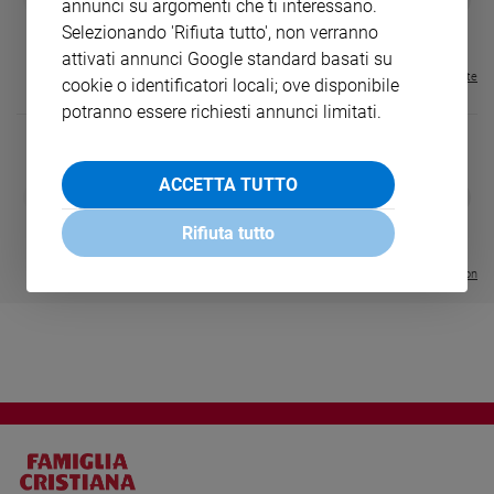
annunci su argomenti che ti interessano.
€ 34,80
€ 21,90
€ 104,00
€ 83,00
ABBONAMEN
37%
20%
Sanremo
€ 16,99
Selezionando 'Rifiuta tutto', non verranno
2026
attivati annunci Google standard basati su
Visualizza tutte le riviste
Cinema,
cookie o identificatori locali; ove disponibile
Tv
potranno essere richiesti annunci limitati.
e
streaming
Libri
ACCETTA TUTTO
DIARIO G 2026-27
COLLANA ARS
❮
❯
Musica
LE GRANDI BASILICHE ITALIANE
€ 8,90
1 - 2
- € 8,90
- VOL DA 1 AL 5
€ 18,50
Rifiuta tutto
Arte
€ 64,50
Visualizza tutte le collection
Famiglia
ed
educazione
Genitori
e
figli
Nonni
Coppia
Scuola