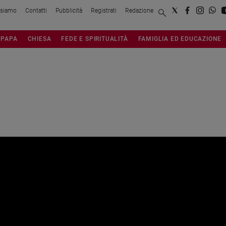
 siamo
Contatti
Pubblicità
Registrati
Redazione
PAPA
CHIESA
FEDE E SPIRITUALITÀ
FAMIGLIA ED EDUCAZIONE