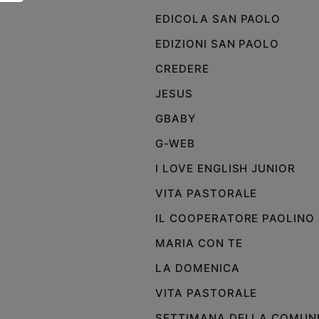
e
EDICOLA SAN PAOLO
giovani
EDIZIONI SAN PAOLO
Adolescenza
Bioetica
CREDERE
JESUS
GBABY
Vai
G-WEB
I LOVE ENGLISH JUNIOR
Riflessioni
VITA PASTORALE
Foto
IL COOPERATORE PAOLINO
MARIA CON TE
Video
LA DOMENICA
Podcast
VITA PASTORALE
SETTIMANA DELLA COMUN
Privacy