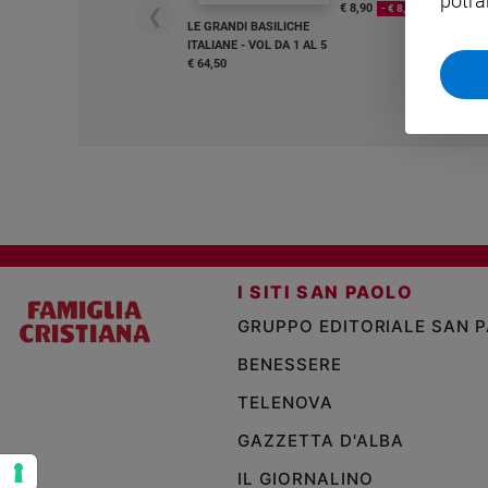
potra
€ 8,90
- € 8,90
❮
LE GRANDI BASILICHE
Sanremo
ITALIANE - VOL DA 1 AL 5
2026
€ 64,50
Cinema,
Tv
e
streaming
Libri
Musica
Arte
Famiglia
I SITI SAN PAOLO
ed
educazione
GRUPPO EDITORIALE SAN 
Genitori
BENESSERE
e
TELENOVA
figli
Nonni
GAZZETTA D'ALBA
Coppia
IL GIORNALINO
Scuola