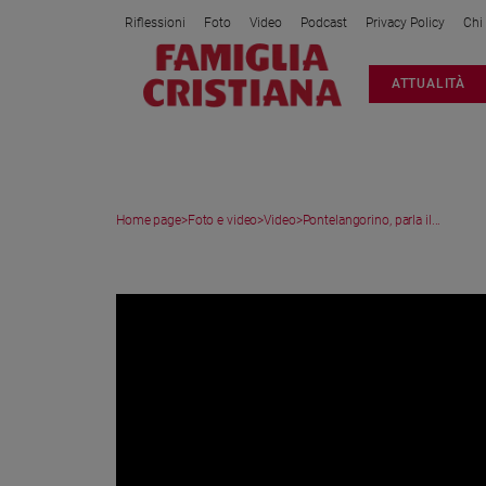
Riflessioni
Foto
Video
Podcast
Privacy Policy
Chi
Attualità
ATTUALITÀ
Italia
Cronaca
Politica
Mondo
Home page
>
Foto e video
>
Video
>
Pontelangorino, parla il...
Economia
Legalità
VIDEO
e
giustizia
Sport
Interviste
Papa
Papa