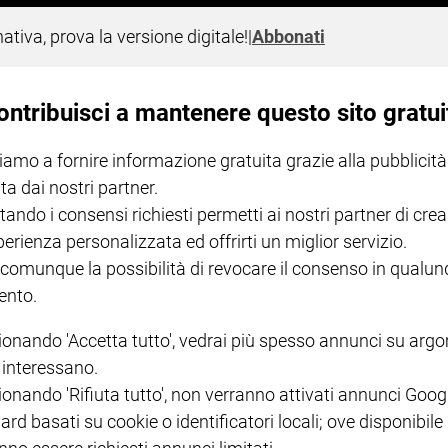
nativa, prova la versione digitale!
|
Abbonati
oco: «Quei ragazzi illusi da una libertà
 coniugi Salvatore e Nunzia Vincelli lancia un appello alla comunit
azzi che hanno organizzato ed eseguito il massacro: "Erano ragazzi
ontribuisci a mantenere questo sito gratui
a era libertà ma una libertà senza guida può portarti a fare cose 
iamo a fornire informazione gratuita grazie alla pubblicità
ta dai nostri partner.
tando i consensi richiesti permetti ai nostri partner di crea
perienza personalizzata ed offrirti un miglior servizio.
I LOVE ENGLISH JUNIOR
CREDERE
IL G
 comunque la possibilità di revocare il consenso in qualu
GBABY DIGITALE -
€ 69,00
€ 43,90
€ 98,80
€ 49,90
€ 11
35%
49%
nto.
ABBONAMENTO ANNUALE
€ 16,99
ionando 'Accetta tutto', vedrai più spesso annunci su arg
i interessano.
ionando 'Rifiuta tutto', non verranno attivati annunci Goog
ard basati su cookie o identificatori locali; ove disponibile