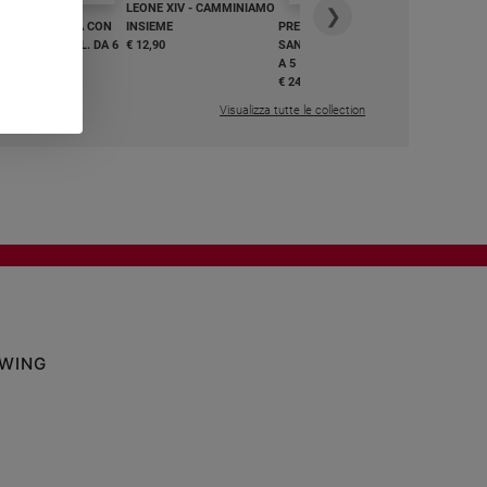
LEONE XIV - CAMMINIAMO
€ 34,90
❯
GHIAMO MARIA CON
INSIEME
PREGHIAMO MARIA CON
I E BEATI - VOL. DA 6
€ 12,90
SANTI E BEATI - VOL. DA 1
A 5
,50
€ 24,50
Visualizza tutte le collection
OWING