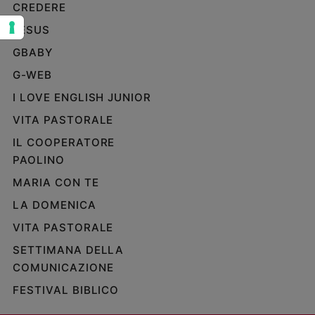
CREDERE
Sanremo
JESUS
2026
GBABY
Cinema,
Tv
G-WEB
e
streaming
I LOVE ENGLISH JUNIOR
Libri
VITA PASTORALE
Musica
IL COOPERATORE
Arte
PAOLINO
Famiglia
MARIA CON TE
ed
LA DOMENICA
educazione
VITA PASTORALE
Genitori
e
SETTIMANA DELLA
figli
COMUNICAZIONE
Nonni
FESTIVAL BIBLICO
Coppia
Scuola