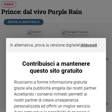
Chiesa
VIDEO
Chiesa
Prince: dal vivo Purple Rain
Fede
EDICOLA SAN PAOLO
e
spiritualità
Santi
GBABY
FAMIGLIA CRISTIANA
GBABY DIGITA
❮
❯
Devozione
€ 34,80
€ 21,90
€ 104,00
€ 83,00
ABBONAMEN
37%
20%
In alternativa, prova la versione digitale!
|
Abbonati
€ 16,99
e
fede
Visualizza tutte le riviste
Parola
Contribuisci a mantenere
del
questo sito gratuito
giorno
Santo
Riusciamo a fornire informazione gratuita
del
DIARIO G 2026-27
COLLANA ARS
❮
❯
giorno
grazie alla pubblicità erogata dai nostri partner.
LE GRANDI BASILICHE ITALIANE
€ 8,90
1 - 2
- € 8,90
- VOL DA 1 AL 5
€ 18,50
Accettando i consensi richiesti permetti ai
€ 64,50
Società
nostri partner di creare un'esperienza
e
Visualizza tutte le collection
personalizzata ed offrirti un miglior servizio.
valori