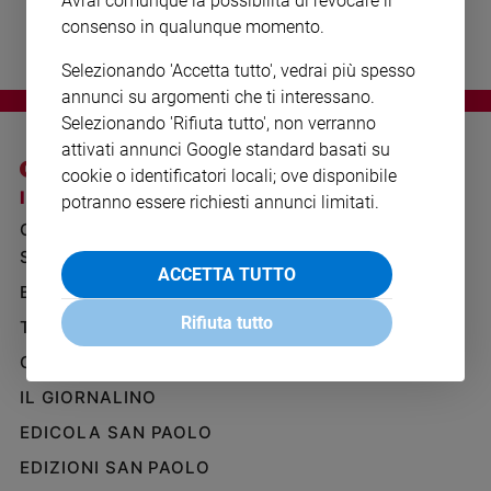
Avrai comunque la possibilità di revocare il
Ambiente
consenso in qualunque momento.
e
Creato
Selezionando 'Accetta tutto', vedrai più spesso
Volontariato
annunci su argomenti che ti interessano.
Diritti
Selezionando 'Rifiuta tutto', non verranno
Aziende
attivati annunci Google standard basati su
di
cookie o identificatori locali; ove disponibile
valore
I SITI SAN PAOLO
NOTE LEGALI
potranno essere richiesti annunci limitati.
Caso
GRUPPO EDITORIALE
PRIVACY POLICY
della
SAN PAOLO
INFORMATIVA
settimana
ACCETTA TUTTO
BENESSERE
WHISTLEBLOWING
Migranti
SOCIAL
Rifiuta tutto
Diversità
TELENOVA
e
GAZZETTA D'ALBA
inclusione
IL GIORNALINO
Costume
EDICOLA SAN PAOLO
Cultura
e
EDIZIONI SAN PAOLO
spettacoli