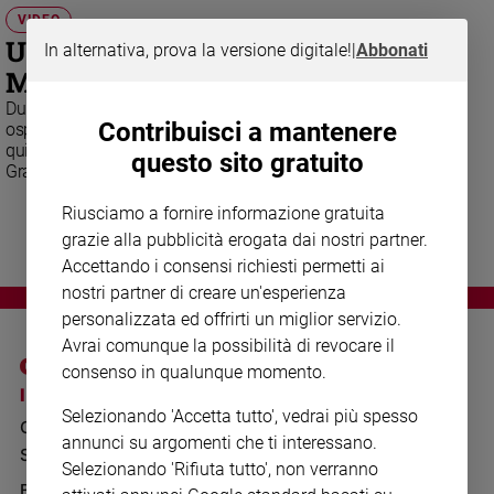
Chiesa
VIDEO
Chiesa
Una malata di cancro canta l'Ave
In alternativa, prova la versione digitale!
|
Abbonati
Maria per papa Francesco
Fede
e
Durante il viaggio in Messico papa Francesco ha visitato un
spiritualità
Contribuisci a mantenere
ospedale pediatrico e ha incontrato Alexia Graduno, una
quindicenne malata di tumore che ha cantato l'Ave Maria.
questo sito gratuito
Santi
Grande commozione per Bergoglio e per tutti i presenti
Devozione
Riusciamo a fornire informazione gratuita
e
fede
grazie alla pubblicità erogata dai nostri partner.
Accettando i consensi richiesti permetti ai
Parola
del
nostri partner di creare un'esperienza
giorno
personalizzata ed offrirti un miglior servizio.
Santo
Avrai comunque la possibilità di revocare il
del
consenso in qualunque momento.
giorno
I SITI SAN PAOLO
NOTE LEGALI
Selezionando 'Accetta tutto', vedrai più spesso
GRUPPO EDITORIALE
PRIVACY POLICY
Società
annunci su argomenti che ti interessano.
e
SAN PAOLO
INFORMATIVA
Selezionando 'Rifiuta tutto', non verranno
valori
BENESSERE
WHISTLEBLOWING