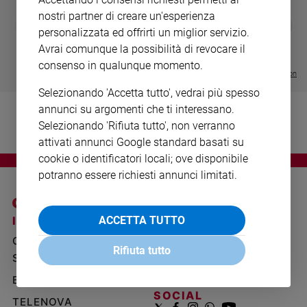
Ambiente
nostri partner di creare un'esperienza
DIARIO G 2026-27
COLLANA ARS
e
❮
❯
personalizzata ed offrirti un miglior servizio.
LE GRANDI BASILICHE ITALIANE
€ 8,90
1 - 2
- € 8,90
Creato
- VOL DA 1 AL 5
€ 18,50
Avrai comunque la possibilità di revocare il
Volontariato
€ 64,50
consenso in qualunque momento.
Diritti
Visualizza tutte le collection
Aziende
Selezionando 'Accetta tutto', vedrai più spesso
di
annunci su argomenti che ti interessano.
valore
Selezionando 'Rifiuta tutto', non verranno
Caso
attivati annunci Google standard basati su
della
cookie o identificatori locali; ove disponibile
settimana
potranno essere richiesti annunci limitati.
Migranti
Diversità
e
I SITI SAN PAOLO
NOTE LEGALI
ACCETTA TUTTO
inclusione
GRUPPO EDITORIALE
PRIVACY POLICY
Costume
Rifiuta tutto
SAN PAOLO
INFORMATIVA
Cultura
BENESSERE
WHISTLEBLOWING
e
SOCIAL
TELENOVA
spettacoli