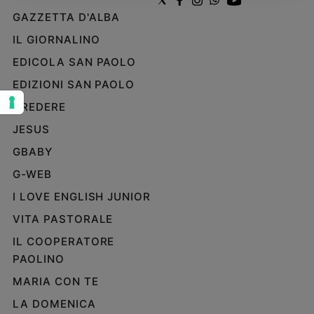
GAZZETTA D'ALBA
Sanremo
2026
IL GIORNALINO
Cinema,
EDICOLA SAN PAOLO
Tv
e
EDIZIONI SAN PAOLO
streaming
CREDERE
Libri
JESUS
Musica
Arte
GBABY
G-WEB
Famiglia
ed
I LOVE ENGLISH JUNIOR
educazione
VITA PASTORALE
Genitori
IL COOPERATORE
e
figli
PAOLINO
Nonni
MARIA CON TE
Coppia
LA DOMENICA
Scuola