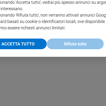
ionando 'Accetta tutto', vedrai più spesso annunci su arg
i interessano.
NOTE LEGALI
ionando 'Rifiuta tutto', non verranno attivati annunci Goog
PAOLO
PRIVACY POLICY
ard basati su cookie o identificatori locali; ove disponibile
nno essere richiesti annunci limitati.
INFORMATIVA WHISTLEBL
SOCIAL
ACCETTA TUTTO
Rifiuta tutto