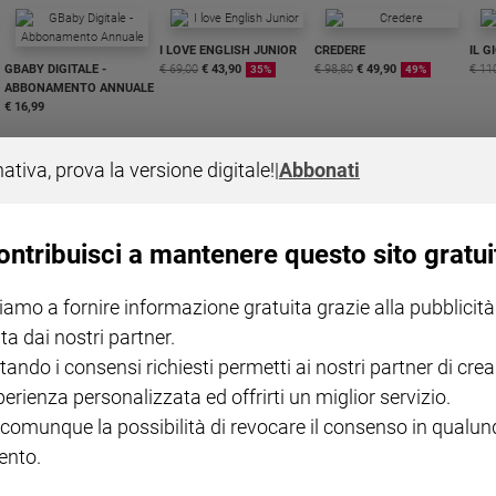
I LOVE ENGLISH JUNIOR
CREDERE
IL G
GBABY DIGITALE -
€ 69,00
€ 43,90
€ 98,80
€ 49,90
€ 11
35%
49%
ABBONAMENTO ANNUALE
€ 16,99
nativa, prova la versione digitale!
|
Abbonati
ontribuisci a mantenere questo sito gratui
COLLANA ARSENIO LUPIN
QUID+ ALLENIAMO
VOL. 1 - 2
MAGNIFICA HUMANITAS -
L'INTELLIGENZA
PRE
iamo a fornire informazione gratuita grazie alla pubblicità
€ 18,50
ENCICLICA PAPALE
€ 27,50
SANT
€ 2,90
A 10
ta dai nostri partner.
€ 24
tando i consensi richiesti permetti ai nostri partner di crea
perienza personalizzata ed offrirti un miglior servizio.
 comunque la possibilità di revocare il consenso in qualu
nto.