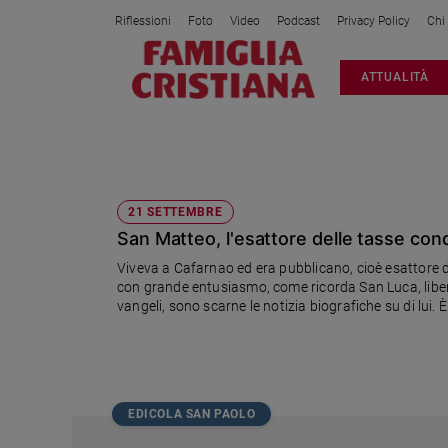
Riflessioni
Foto
Video
Podcast
Privacy Policy
Chi
Attualità
ATTUALITÀ
Italia
Cronaca
Politica
21 SETTEMBRE
Mondo
Economia
21 SETTEMBRE
San Matteo, l'esattore delle tasse con
Legalità
e
Viveva a Cafarnao ed era pubblicano, cioè esattore d
giustizia
con grande entusiasmo, come ricorda San Luca, libera
Sport
vangeli, sono scarne le notizia biografiche su di lui. 
spoglie sono custodite a Salerno, città di cui è patro
Interviste
Papa
Papa
EDICOLA SAN PAOLO