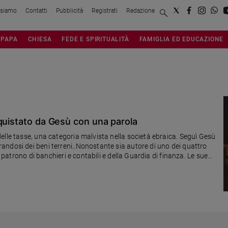
 siamo
Contatti
Pubblicità
Registrati
Redazione
PAPA
CHIESA
FEDE E SPIRITUALITÀ
FAMIGLIA ED EDUCAZIONE
quistato da Gesù con una parola
elle tasse, una categoria malvista nella società ebraica. Seguì Gesù
ndosi dei beni terreni..Nonostante sia autore di uno dei quattro
È patrono di banchieri e contabili e della Guardia di finanza. Le sue
no