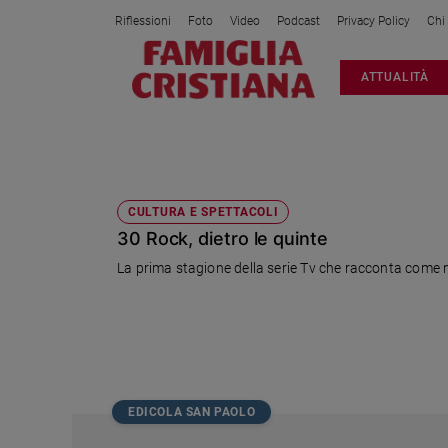
Riflessioni
Foto
Video
Podcast
Privacy Policy
Chi
Attualità
ATTUALITÀ
Italia
Cronaca
Politica
30 ROCK
Mondo
Economia
CULTURA E SPETTACOLI
30 Rock, dietro le quinte
Legalità
e
La prima stagione della serie Tv che racconta come
giustizia
Sport
Interviste
Papa
Papa
EDICOLA SAN PAOLO