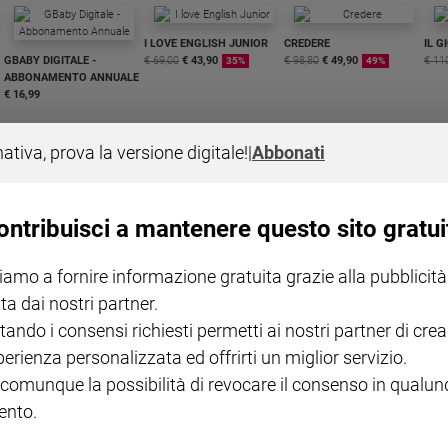
I LOVE ENGLISH JUNIOR
CREDERE
IL G
GBABY DIGITALE -
€ 69,00
€ 43,90
€ 98,80
€ 49,90
€ 11
35%
49%
ABBONAMENTO ANNUALE
€ 16,99
nativa, prova la versione digitale!
|
Abbonati
ontribuisci a mantenere questo sito gratui
COLLANA ARSENIO LUPIN
QUID+ ALLENIAMO
VOL. 1 - 2
MAGNIFICA HUMANITAS -
L'INTELLIGENZA
PRE
iamo a fornire informazione gratuita grazie alla pubblicità
€ 18,50
ENCICLICA PAPALE
€ 27,50
SANT
€ 2,90
A 10
ta dai nostri partner.
€ 24
tando i consensi richiesti permetti ai nostri partner di crea
perienza personalizzata ed offrirti un miglior servizio.
 comunque la possibilità di revocare il consenso in qualu
nto.