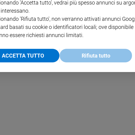
ionando 'Accetta tutto', vedrai più spesso annunci su arg
i interessano.
NOTE LEGALI
ionando 'Rifiuta tutto', non verranno attivati annunci Goog
PAOLO
PRIVACY POLICY
ard basati su cookie o identificatori locali; ove disponibile
nno essere richiesti annunci limitati.
INFORMATIVA WHISTLEBL
SOCIAL
ACCETTA TUTTO
Rifiuta tutto