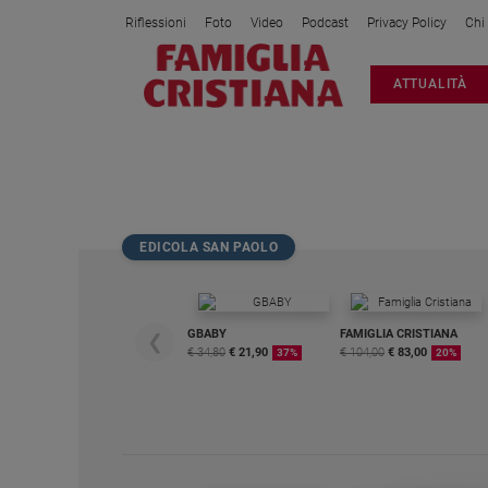
Riflessioni
Foto
Video
Podcast
Privacy Policy
Chi
Attualità
ATTUALITÀ
Italia
Cronaca
Politica
4000 METRI
Mondo
Economia
EDICOLA SAN PAOLO
Legalità
e
giustizia
Sport
GBABY
FAMIGLIA CRISTIANA
❮
€ 34,80
€ 21,90
€ 104,00
€ 83,00
37%
20%
Interviste
Papa
Papa