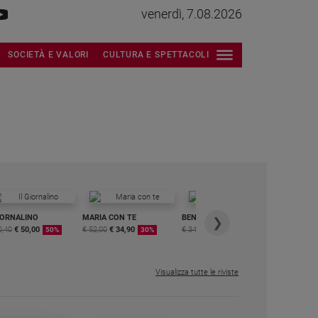
venerdì, 7.08.2026
SOCIETÀ E VALORI
CULTURA E SPETTACOLI
IORNALINO
MARIA CON TE
BENESSERE
6 RIVISTE
❯
0,40
€ 50,00
€ 52,00
€ 34,90
€ 34,80
€ 29,90
DIGITALE
50%
30%
15%
MENSILE
€ 6,99
Visualizza tutte le riviste