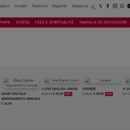
 siamo
Contatti
Pubblicità
Registrati
Redazione
PAPA
CHIESA
FEDE E SPIRITUALITÀ
FAMIGLIA ED EDUCAZIONE
I LOVE ENGLISH JUNIOR
CREDERE
IL G
GBABY DIGITALE -
€ 69,00
€ 43,90
€ 98,80
€ 49,90
€ 11
35%
49%
ABBONAMENTO ANNUALE
€ 16,99