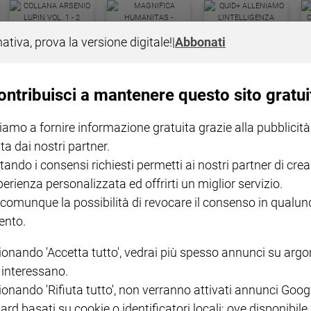
COLLANA ARSENIO LUPIN
QUID+ ALLENIAMO
nativa, prova la versione digitale!
|
Abbonati
VOL. 1 - 2
MAGNIFICA HUMANITAS -
L'INTELLIGENZA
PRE
€ 18,50
ENCICLICA PAPALE
€ 27,50
SANT
€ 2,90
A 10
€ 24
ontribuisci a mantenere questo sito gratui
iamo a fornire informazione gratuita grazie alla pubblicità
ta dai nostri partner.
tando i consensi richiesti permetti ai nostri partner di crea
perienza personalizzata ed offrirti un miglior servizio.
 comunque la possibilità di revocare il consenso in qualu
NOTE LEGALI
nto.
PAOLO
PRIVACY POLICY
ionando 'Accetta tutto', vedrai più spesso annunci su arg
INFORMATIVA WHISTLEBL
i interessano.
SOCIAL
ionando 'Rifiuta tutto', non verranno attivati annunci Goog
ard basati su cookie o identificatori locali; ove disponibile