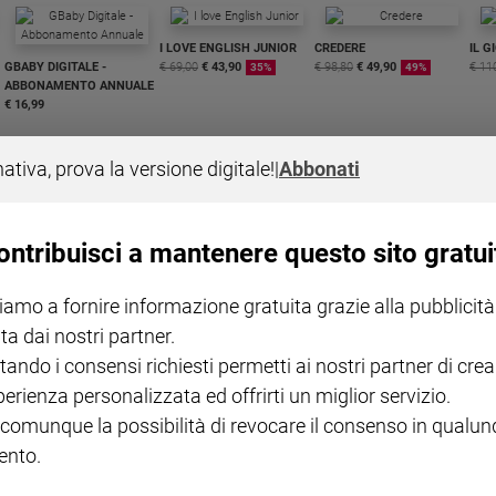
I LOVE ENGLISH JUNIOR
CREDERE
IL G
GBABY DIGITALE -
€ 69,00
€ 43,90
€ 98,80
€ 49,90
€ 11
35%
49%
ABBONAMENTO ANNUALE
€ 16,99
nativa, prova la versione digitale!
|
Abbonati
ontribuisci a mantenere questo sito gratui
COLLANA ARSENIO LUPIN
QUID+ ALLENIAMO
VOL. 1 - 2
MAGNIFICA HUMANITAS -
L'INTELLIGENZA
PRE
iamo a fornire informazione gratuita grazie alla pubblicità
€ 18,50
ENCICLICA PAPALE
€ 27,50
SANT
€ 2,90
A 10
ta dai nostri partner.
€ 24
tando i consensi richiesti permetti ai nostri partner di crea
perienza personalizzata ed offrirti un miglior servizio.
 comunque la possibilità di revocare il consenso in qualu
nto.