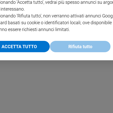
ionando 'Accetta tutto', vedrai più spesso annunci su arg
i interessano.
NOTE LEGALI
ionando 'Rifiuta tutto', non verranno attivati annunci Goog
PAOLO
PRIVACY POLICY
ard basati su cookie o identificatori locali; ove disponibile
nno essere richiesti annunci limitati.
INFORMATIVA WHISTLEBL
SOCIAL
ACCETTA TUTTO
Rifiuta tutto