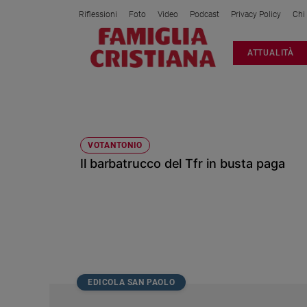
Riflessioni
Foto
Video
Podcast
Privacy Policy
Chi
Attualità
ATTUALITÀ
Italia
Cronaca
Politica
BEPPE SCIENZA
Mondo
Economia
VOTANTONIO
Il barbatrucco del Tfr in busta paga
Legalità
e
giustizia
Sport
Interviste
Papa
Papa
EDICOLA SAN PAOLO