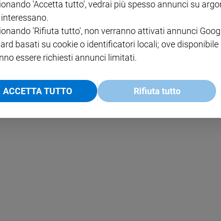
ionando 'Accetta tutto', vedrai più spesso annunci su arg
i interessano.
NOTE LEGALI
ionando 'Rifiuta tutto', non verranno attivati annunci Goog
PAOLO
PRIVACY POLICY
ard basati su cookie o identificatori locali; ove disponibile
nno essere richiesti annunci limitati.
INFORMATIVA WHISTLEBL
SOCIAL
ACCETTA TUTTO
Rifiuta tutto