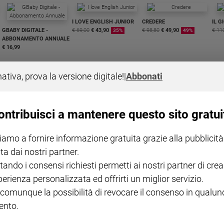
I LOVE ENGLISH JUNIOR
CREDERE
IL G
GBABY DIGITALE -
€ 69,00
€ 43,90
€ 98,80
€ 49,90
€ 11
35%
49%
ABBONAMENTO ANNUALE
€ 16,99
nativa, prova la versione digitale!
|
Abbonati
ontribuisci a mantenere questo sito gratui
COLLANA ARSENIO LUPIN
QUID+ ALLENIAMO
VOL. 1 - 2
MAGNIFICA HUMANITAS -
L'INTELLIGENZA
PRE
iamo a fornire informazione gratuita grazie alla pubblicità
€ 18,50
ENCICLICA PAPALE
€ 27,50
SANT
€ 2,90
A 10
ta dai nostri partner.
€ 24
tando i consensi richiesti permetti ai nostri partner di crea
perienza personalizzata ed offrirti un miglior servizio.
 comunque la possibilità di revocare il consenso in qualu
nto.