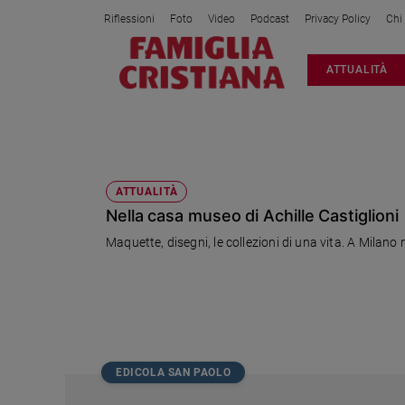
Riflessioni
Foto
Video
Podcast
Privacy Policy
Chi
Attualità
ATTUALITÀ
Italia
Cronaca
Politica
CARLO CASTIGLIONI
Mondo
Economia
ATTUALITÀ
Nella casa museo di Achille Castiglioni
Legalità
e
Maquette, disegni, le collezioni di una vita. A Milano
giustizia
Sport
Interviste
Papa
Papa
EDICOLA SAN PAOLO