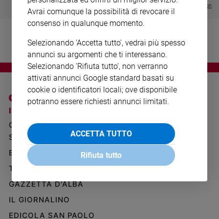
Ambiente
Visualizza tutte le collection
Avrai comunque la possibilità di revocare il
e
consenso in qualunque momento.
Creato
Volontariato
Selezionando 'Accetta tutto', vedrai più spesso
Diritti
annunci su argomenti che ti interessano.
Aziende
Selezionando 'Rifiuta tutto', non verranno
di
attivati annunci Google standard basati su
valore
cookie o identificatori locali; ove disponibile
Caso
potranno essere richiesti annunci limitati.
della
I SITI SAN PAOLO
NOTE LEGALI
settimana
GRUPPO EDITORIALE
PRIVACY POLICY
Migranti
ACCETTA TUTTO
SAN PAOLO
INFORMATIVA
Diversità
BENESSERE
WHISTLEBLOWING
e
Rifiuta tutto
SOCIAL
inclusione
TELENOVA
Costume
GAZZETTA D'ALBA
Cultura
IL GIORNALINO
e
EDICOLA SAN PAOLO
spettacoli