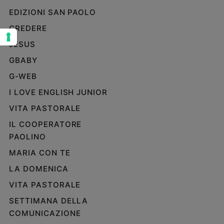
EDIZIONI SAN PAOLO
Sanremo
2026
CREDERE
Cinema,
JESUS
Tv
e
GBABY
streaming
G-WEB
Libri
I LOVE ENGLISH JUNIOR
Musica
Arte
VITA PASTORALE
IL COOPERATORE
Famiglia
PAOLINO
ed
educazione
MARIA CON TE
Genitori
LA DOMENICA
e
figli
VITA PASTORALE
Nonni
SETTIMANA DELLA
Coppia
COMUNICAZIONE
Scuola