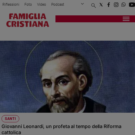
Riflessioni
Foto
Video
Podcast
Privacy Policy
Chi siamo
Contatti
Pubblicità
Attualità
Registrati
Redazione
Italia
COMPAGNIA DELLA DOTTRINA CRISTIANA
Cronaca
Politica
Mondo
Economia
Legalità
e
giustizia
Sport
Interviste
Papa
SANTI
Papa
Giovanni Leonardi, un profeta al tempo della Riforma
cattolica