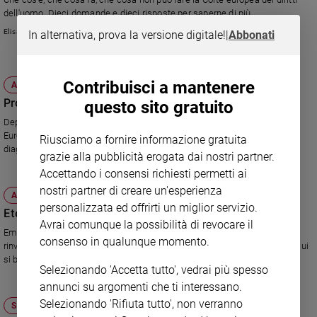
dell'uomo. Dieci domande e dieci risposte per saperne di più.
Sanremo
Elisa Chiari
2026
In alternativa, prova la versione digitale!
|
Abbonati
Cinema,
Tv
e
Contribuisci a mantenere
ATTUALITÀ
streaming
Procreazione assistita, il governo ricorre
questo sito gratuito
Libri
Depositato il ricorso alla Grande Chambre contro la sentenza della Corte
Musica
Europea dei Diritti dell'Uomo che in agosto aveva cassato il divieto di
Riusciamo a fornire informazione gratuita
diagnosi preimpanto della legge 40.
Arte
grazie alla pubblicità erogata dai nostri partner.
Accettando i consensi richiesti permetti ai
Famiglia
nostri partner di creare un'esperienza
ed
ATTUALITÀ
educazione
personalizzata ed offrirti un miglior servizio.
Eterologa, è confermato il divieto
Avrai comunque la possibilità di revocare il
Genitori
Emessa ieri sera l'attesa sentenza della Corte Costituzionale, che ha
consenso in qualunque momento.
e
rinviato ai giudici di merito per il venir meno dei presupposti giuridici su cui
si basavano i ricorrenti.
figli
Selezionando 'Accetta tutto', vedrai più spesso
Nonni
annunci su argomenti che ti interessano.
Coppia
Selezionando 'Rifiuta tutto', non verranno
SOCIETÀ E VALORI
Scuola