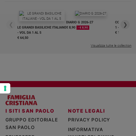
Policy
Chi
DIARIO G 2026-27
COLLANA ARS
❮
❯
LE GRANDI BASILICHE ITALIANE
€ 8,90
1 - 2
- € 8,90
siamo
- VOL DA 1 AL 5
€ 18,50
€ 64,50
Visualizza tutte le collection
Contatti
Pubblicità
Registrati
Redazione
I SITI SAN PAOLO
NOTE LEGALI
Social
GRUPPO EDITORIALE
PRIVACY POLICY
SAN PAOLO
INFORMATIVA