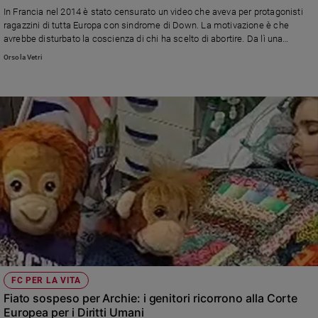
Chiesa
In Francia nel 2014 è stato censurato un video che aveva per protagonisti
Chiesa
ragazzini di tutta Europa con sindrome di Down. La motivazione è che
avrebbe disturbato la coscienza di chi ha scelto di abortire. Da lì una
battaglia legale per la libertà di espressione e contro la discriminazione
Fede
Orsola Vetri
giunta sino alla Corte Europea dei diritti dell'uomo che, però, ha
e
spiritualità
recentemente respinto l'istanza
Santi
Devozione
e
fede
Parola
del
giorno
Santo
del
giorno
Società
FC PER LA VITA
e
Fiato sospeso per Archie: i genitori ricorrono alla Corte
valori
Europea per i Diritti Umani