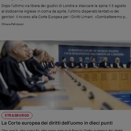
Ambiente
Dopo l'ultimo via libera dei giudici di Londra a staccare la spina il 3 agosto
e
al dodicenne inglese in coma da aprile, l'ultimo disperato tentativo dei
Creato
genitori: il ricorso alla Corte Europea per i Diritti Umani. «Combatteremo per
il suo diritto alla vita», ha detto la madre Hollie
Volontariato
Chiara Pelizzoni
Diritti
Aziende
di
valore
Caso
della
settimana
Migranti
Diversità
e
inclusione
Costume
STRASBURGO
Cultura
La Corte europea dei diritti dell'uomo in dieci punti
e
spettacoli
Che cos'è, che cosa fa, che cosa non può fare la Corte europea dei diritti