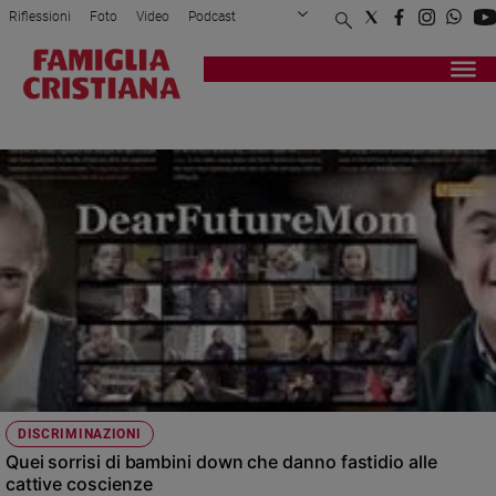
Riflessioni
Foto
Video
Podcast
Privacy Policy
Chi siamo
Contatti
Pubblicità
Attualità
Registrati
Redazione
Italia
CORTE EUROPEA DEI DIRITTI DELL'UOMO
Cronaca
Politica
Mondo
Economia
Legalità
e
giustizia
Sport
Interviste
Papa
DISCRIMINAZIONI
Papa
Quei sorrisi di bambini down che danno fastidio alle
cattive coscienze