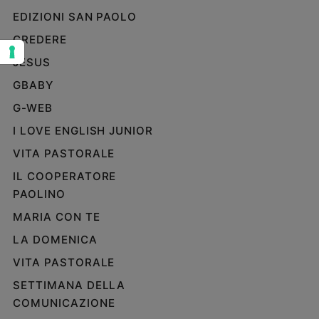
EDIZIONI SAN PAOLO
Sanremo
2026
CREDERE
Cinema,
JESUS
Tv
e
GBABY
streaming
G-WEB
Libri
I LOVE ENGLISH JUNIOR
Musica
VITA PASTORALE
Arte
IL COOPERATORE
Famiglia
PAOLINO
ed
educazione
MARIA CON TE
Genitori
LA DOMENICA
e
VITA PASTORALE
figli
Nonni
SETTIMANA DELLA
Coppia
COMUNICAZIONE
Scuola