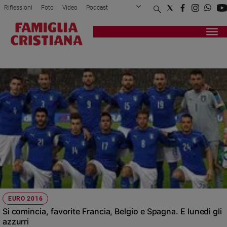
Riflessioni
Foto
Video
Podcast
Privacy Policy
Chi siamo
Contatti
Pubblicità
Attualità
Registrati
Redazione
Italia
EUROPEI DI CALCIO 2016
Cronaca
Politica
Mondo
Economia
Legalità
e
giustizia
Sport
Interviste
Papa
EURO 2016
Papa
Si comincia, favorite Francia, Belgio e Spagna. E lunedì gli
azzurri