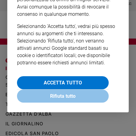
Visualizza tutte le collection
Ambiente
Avrai comunque la possibilità di revocare il
e
consenso in qualunque momento.
Creato
Volontariato
Selezionando 'Accetta tutto', vedrai più spesso
Diritti
annunci su argomenti che ti interessano.
Aziende
Selezionando 'Rifiuta tutto', non verranno
di
attivati annunci Google standard basati su
valore
cookie o identificatori locali; ove disponibile
Caso
potranno essere richiesti annunci limitati.
della
I SITI SAN PAOLO
NOTE LEGALI
settimana
GRUPPO EDITORIALE
PRIVACY POLICY
Migranti
ACCETTA TUTTO
SAN PAOLO
INFORMATIVA
Diversità
BENESSERE
WHISTLEBLOWING
Rifiuta tutto
e
SOCIAL
inclusione
TELENOVA
Costume
GAZZETTA D'ALBA
IL GIORNALINO
Cultura
e
EDICOLA SAN PAOLO
spettacoli