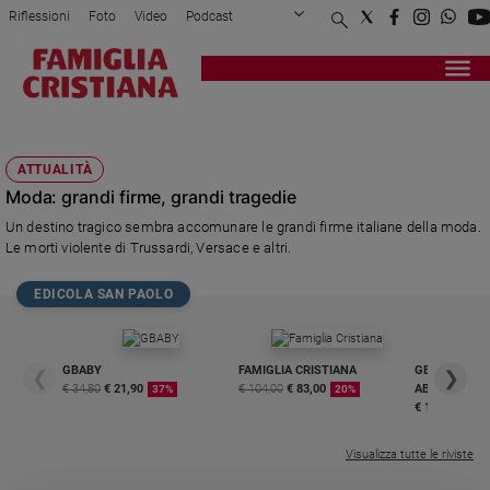
Riflessioni
Foto
Video
Podcast
Privacy Policy
Chi siamo
Contatti
Pubblicità
Attualità
Registrati
Redazione
Italia
GIANNI VERSACE
Cronaca
ATTUALITÀ
Politica
Moda: grandi firme, grandi tragedie
Mondo
Un destino tragico sembra accomunare le grandi firme italiane della moda.
Economia
Le morti violente di Trussardi, Versace e altri.
Legalità
e
EDICOLA SAN PAOLO
giustizia
Sport
Interviste
GBABY
FAMIGLIA CRISTIANA
GBABY DIGITA
❮
❯
€ 34,80
€ 21,90
€ 104,00
€ 83,00
ABBONAMEN
37%
20%
Papa
€ 16,99
Papa
Visualizza tutte le riviste