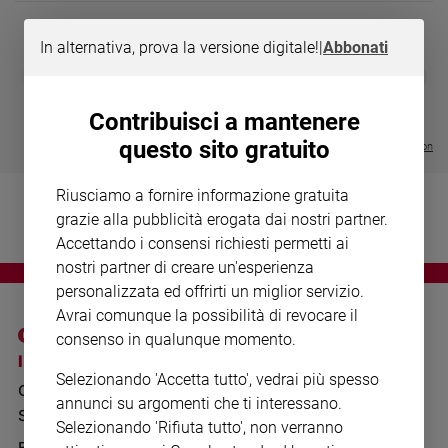
Chiesa
Chiesa
In alternativa, prova la versione digitale!
|
Abbonati
DIARIO G 2026-27
COLLANA ARS
❮
❯
Fede
LE GRANDI BASILICHE ITALIANE
€ 8,90
1 - 2
- € 8,90
e
- VOL DA 1 AL 5
€ 18,50
spiritualità
Contribuisci a mantenere
€ 64,50
questo sito gratuito
Santi
Visualizza tutte le collection
Devozione
e
Riusciamo a fornire informazione gratuita
fede
grazie alla pubblicità erogata dai nostri partner.
Parola
Accettando i consensi richiesti permetti ai
del
nostri partner di creare un'esperienza
giorno
personalizzata ed offrirti un miglior servizio.
Santo
Avrai comunque la possibilità di revocare il
del
consenso in qualunque momento.
giorno
I SITI SAN PAOLO
NOTE LEGALI
Selezionando 'Accetta tutto', vedrai più spesso
GRUPPO EDITORIALE
PRIVACY POLICY
Società
annunci su argomenti che ti interessano.
e
SAN PAOLO
INFORMATIVA
Selezionando 'Rifiuta tutto', non verranno
valori
BENESSERE
WHISTLEBLOWING