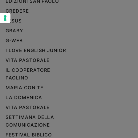
EDIZIONI SAN PAOLO
Sanremo
CREDERE
2026
JESUS
Cinema,
Tv
GBABY
e
G-WEB
streaming
I LOVE ENGLISH JUNIOR
Libri
Musica
VITA PASTORALE
Arte
IL COOPERATORE
PAOLINO
Famiglia
ed
MARIA CON TE
educazione
LA DOMENICA
Genitori
e
VITA PASTORALE
figli
SETTIMANA DELLA
Nonni
COMUNICAZIONE
Coppia
FESTIVAL BIBLICO
Scuola