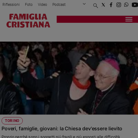
Riflessioni
Foto
Video
Podcast
Privacy Policy
Chi siamo
Contatti
Pubblicità
Attualità
Registrati
Redazione
Italia
LA CITTÀ SUL MONTE
Cronaca
Politica
Mondo
Economia
Legalità
e
giustizia
Sport
Interviste
Papa
TORINO
Papa
Poveri, famiglie, giovani: la Chiesa dev'essere lievito
Proprio perché sono i soggetti più fragili e più esposti alle difficoltà