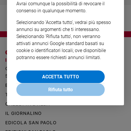
Avrai comunque la possibilità di revocare il
Ambiente
e
consenso in qualunque momento.
Creato
Selezionando 'Accetta tutto', vedrai più spesso
Volontariato
annunci su argomenti che ti interessano.
Diritti
Selezionando 'Rifiuta tutto', non verranno
Aziende
attivati annunci Google standard basati su
di
cookie o identificatori locali; ove disponibile
valore
potranno essere richiesti annunci limitati.
Caso
I SITI SAN PAOLO
NOTE LEGALI
della
GRUPPO EDITORIALE
PRIVACY POLICY
settimana
SAN PAOLO
ACCETTA TUTTO
INFORMATIVA
Migranti
BENESSERE
WHISTLEBLOWING
Diversità
Rifiuta tutto
SOCIAL
e
TELENOVA
inclusione
GAZZETTA D'ALBA
Costume
IL GIORNALINO
Cultura
EDICOLA SAN PAOLO
e
spettacoli