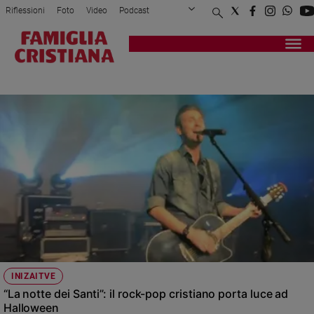
Riflessioni
Foto
Video
Podcast
Privacy Policy
Chi siamo
Contatti
Pubblicità
Attualità
Registrati
Redazione
Italia
LA NOTTE DEI SANTI
Cronaca
Politica
Mondo
Economia
Legalità
e
giustizia
Sport
Interviste
Papa
INIZAITVE
Papa
“La notte dei Santi”: il rock-pop cristiano porta luce ad
Halloween