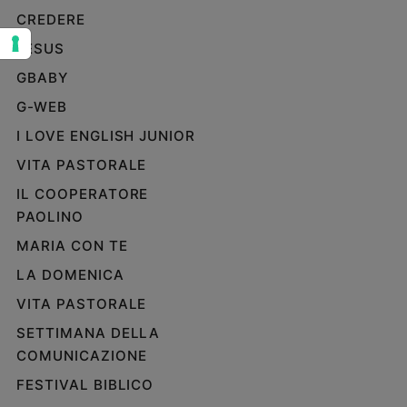
CREDERE
Sanremo
2026
JESUS
Cinema,
GBABY
Tv
e
G-WEB
streaming
I LOVE ENGLISH JUNIOR
Libri
VITA PASTORALE
Musica
IL COOPERATORE
Arte
PAOLINO
Famiglia
MARIA CON TE
ed
educazione
LA DOMENICA
Genitori
VITA PASTORALE
e
SETTIMANA DELLA
figli
COMUNICAZIONE
Nonni
Coppia
FESTIVAL BIBLICO
Scuola