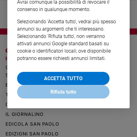
Avrai comunque la possibilità di revocare il
Ambiente
consenso in qualunque momento.
e
Creato
Selezionando 'Accetta tutto', vedrai più spesso
Volontariato
annunci su argomenti che ti interessano.
Diritti
Selezionando 'Rifiuta tutto', non verranno
Aziende
attivati annunci Google standard basati su
di
cookie o identificatori locali; ove disponibile
valore
potranno essere richiesti annunci limitati.
I SITI SAN PAOLO
NOTE LEGALI
Caso
GRUPPO EDITORIALE
PRIVACY POLICY
della
settimana
SAN PAOLO
INFORMATIVA
ACCETTA TUTTO
Migranti
BENESSERE
WHISTLEBLOWING
Diversità
SOCIAL
Rifiuta tutto
TELENOVA
e
inclusione
GAZZETTA D'ALBA
Costume
IL GIORNALINO
EDICOLA SAN PAOLO
Cultura
e
EDIZIONI SAN PAOLO
spettacoli