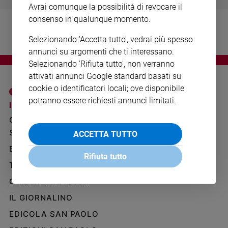
Avrai comunque la possibilità di revocare il
Ambiente
e
consenso in qualunque momento.
Creato
Selezionando 'Accetta tutto', vedrai più spesso
Volontariato
annunci su argomenti che ti interessano.
Diritti
Selezionando 'Rifiuta tutto', non verranno
Aziende
attivati annunci Google standard basati su
di
cookie o identificatori locali; ove disponibile
valore
potranno essere richiesti annunci limitati.
Caso
I SITI SAN PAOLO
NOTE LEGALI
della
GRUPPO EDITORIALE
PRIVACY POLICY
settimana
SAN PAOLO
ACCETTA TUTTO
INFORMATIVA
Migranti
BENESSERE
WHISTLEBLOWING
Diversità
Rifiuta tutto
SOCIAL
e
TELENOVA
inclusione
GAZZETTA D'ALBA
Costume
IL GIORNALINO
Cultura
EDICOLA SAN PAOLO
e
spettacoli