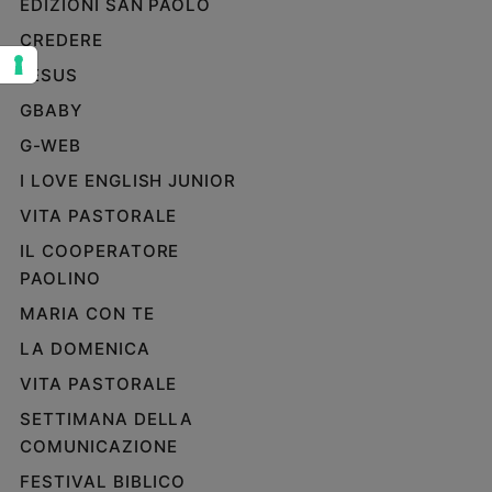
EDIZIONI SAN PAOLO
Sanremo
CREDERE
2026
JESUS
Cinema,
Tv
GBABY
e
G-WEB
streaming
Libri
I LOVE ENGLISH JUNIOR
Musica
VITA PASTORALE
Arte
IL COOPERATORE
PAOLINO
Famiglia
ed
MARIA CON TE
educazione
LA DOMENICA
Genitori
e
VITA PASTORALE
figli
SETTIMANA DELLA
Nonni
COMUNICAZIONE
Coppia
FESTIVAL BIBLICO
Scuola