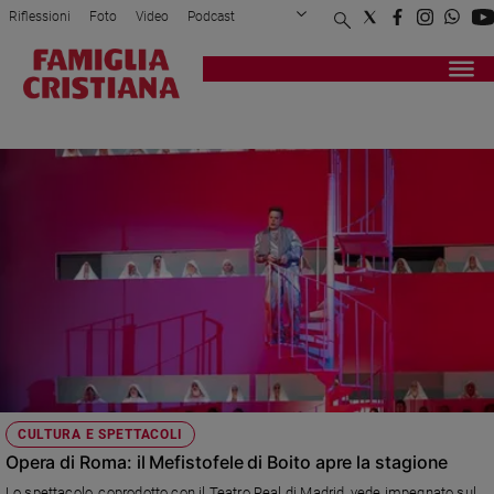
Riflessioni
Foto
Video
Podcast
Privacy Policy
Chi siamo
Contatti
Pubblicità
Attualità
Registrati
Redazione
Italia
PAOLO CAIROLI
Cronaca
Politica
Mondo
Economia
Legalità
e
giustizia
Sport
Interviste
Papa
CULTURA E SPETTACOLI
Papa
Opera di Roma: il Mefistofele di Boito apre la stagione
Lo spettacolo, coprodotto con il Teatro Real di Madrid, vede impegnato sul