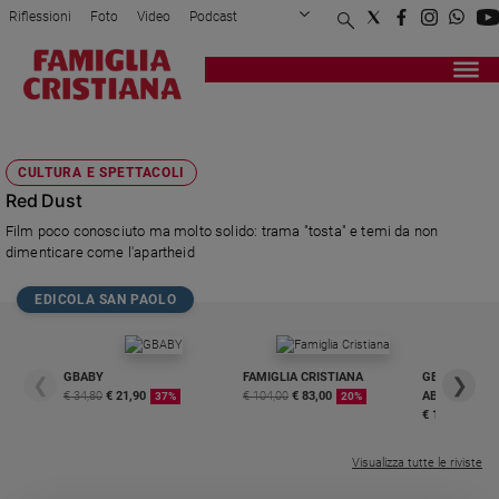
Riflessioni
Foto
Video
Podcast
Privacy Policy
Chi siamo
Contatti
Pubblicità
Attualità
Registrati
Redazione
Italia
REDDUST
Cronaca
CULTURA E SPETTACOLI
Politica
Red Dust
Mondo
Film poco conosciuto ma molto solido: trama "tosta" e temi da non
Economia
dimenticare come l'apartheid
Legalità
e
EDICOLA SAN PAOLO
giustizia
Sport
Interviste
GBABY
FAMIGLIA CRISTIANA
GBABY DIGITA
❮
❯
€ 34,80
€ 21,90
€ 104,00
€ 83,00
ABBONAMEN
37%
20%
Papa
€ 16,99
Papa
Visualizza tutte le riviste