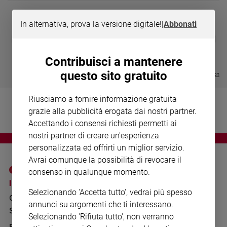
Chiesa
Chiesa
In alternativa, prova la versione digitale!
|
Abbonati
DIARIO G 2026-27
COLLANA ARS
❮
❯
Fede
LE GRANDI BASILICHE ITALIANE
€ 8,90
1 - 2
- € 8,90
e
- VOL DA 1 AL 5
€ 18,50
spiritualità
Contribuisci a mantenere
€ 64,50
questo sito gratuito
Santi
Visualizza tutte le collection
Devozione
e
Riusciamo a fornire informazione gratuita
fede
grazie alla pubblicità erogata dai nostri partner.
Parola
Accettando i consensi richiesti permetti ai
del
nostri partner di creare un'esperienza
giorno
personalizzata ed offrirti un miglior servizio.
Santo
Avrai comunque la possibilità di revocare il
del
consenso in qualunque momento.
giorno
I SITI SAN PAOLO
NOTE LEGALI
Selezionando 'Accetta tutto', vedrai più spesso
GRUPPO EDITORIALE
PRIVACY POLICY
Società
annunci su argomenti che ti interessano.
e
SAN PAOLO
INFORMATIVA
Selezionando 'Rifiuta tutto', non verranno
valori
BENESSERE
WHISTLEBLOWING