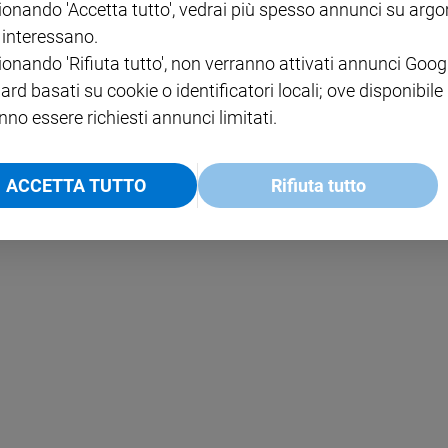
ionando 'Accetta tutto', vedrai più spesso annunci su arg
i interessano.
NOTE LEGALI
ionando 'Rifiuta tutto', non verranno attivati annunci Goog
PAOLO
PRIVACY POLICY
ard basati su cookie o identificatori locali; ove disponibile
nno essere richiesti annunci limitati.
INFORMATIVA WHISTLEBL
SOCIAL
ACCETTA TUTTO
Rifiuta tutto