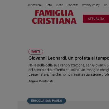
Riflessioni
Foto
Video
Podcast
Privacy Policy
Chi
Attualità
ATTUALITÀ
Italia
Cronaca
Politica
RIFORMA CATTOLICA
Mondo
Economia
SANTI
Giovanni Leonardi, un profeta al tempo 
Legalità
e
Nella Bolla della sua canonizzazione, san Giovanni L
giustizia
del secolo della Riforma cattolica. Un impegno che g
Sport
paese natale, ma che non diminuì la sua azione prof
Interviste
Angelo Montonati
Papa
Papa
EDICOLA SAN PAOLO