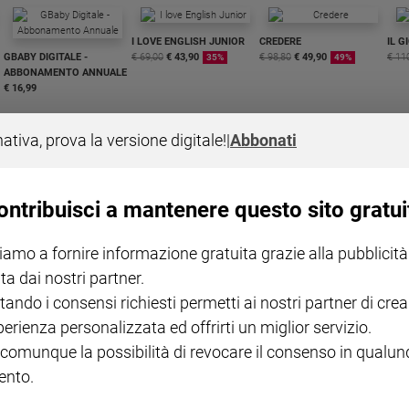
I LOVE ENGLISH JUNIOR
CREDERE
IL G
GBABY DIGITALE -
€ 69,00
€ 43,90
€ 98,80
€ 49,90
€ 11
35%
49%
ABBONAMENTO ANNUALE
€ 16,99
nativa, prova la versione digitale!
|
Abbonati
ontribuisci a mantenere questo sito gratui
COLLANA ARSENIO LUPIN
QUID+ ALLENIAMO
VOL. 1 - 2
MAGNIFICA HUMANITAS -
L'INTELLIGENZA
PRE
iamo a fornire informazione gratuita grazie alla pubblicità
€ 18,50
ENCICLICA PAPALE
€ 27,50
SANT
€ 2,90
A 10
ta dai nostri partner.
€ 24
tando i consensi richiesti permetti ai nostri partner di crea
perienza personalizzata ed offrirti un miglior servizio.
 comunque la possibilità di revocare il consenso in qualu
nto.