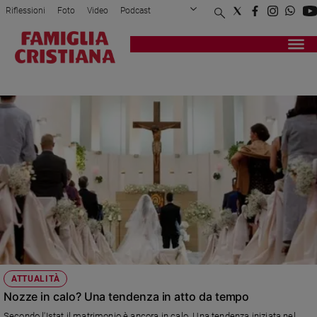
Riflessioni
Foto
Video
Podcast
Privacy Policy
Chi siamo
Contatti
Pubblicità
Attualità
Registrati
Redazione
Italia
RITO RELIGIOSO
Cronaca
Politica
Mondo
Economia
Legalità
e
giustizia
Sport
Interviste
Papa
ATTUALITÀ
Papa
Nozze in calo? Una tendenza in atto da tempo
Secondo l'Istat il matrimonio è ancora in calo. Una tendenza iniziata nel