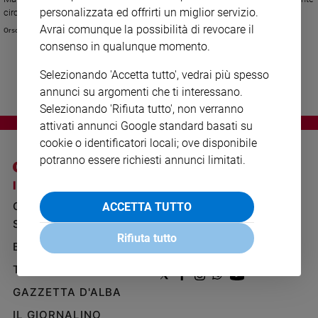
Ambiente
personalizzata ed offrirti un miglior servizio.
circa un milione. Questi i nuovi dati Istat sul matrimonio.
e
Avrai comunque la possibilità di revocare il
Orsola Vetri
Creato
consenso in qualunque momento.
Volontariato
Selezionando 'Accetta tutto', vedrai più spesso
Diritti
annunci su argomenti che ti interessano.
Aziende
Selezionando 'Rifiuta tutto', non verranno
di
valore
attivati annunci Google standard basati su
cookie o identificatori locali; ove disponibile
Caso
della
potranno essere richiesti annunci limitati.
settimana
I SITI SAN PAOLO
NOTE LEGALI
Migranti
GRUPPO EDITORIALE
PRIVACY POLICY
ACCETTA TUTTO
Diversità
SAN PAOLO
e
INFORMATIVA
Rifiuta tutto
inclusione
BENESSERE
WHISTLEBLOWING
Costume
SOCIAL
TELENOVA
Cultura
GAZZETTA D'ALBA
e
spettacoli
IL GIORNALINO