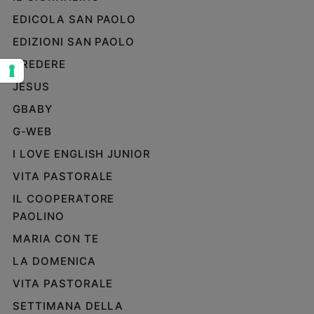
Sanremo
EDICOLA SAN PAOLO
2026
EDIZIONI SAN PAOLO
Cinema,
CREDERE
Tv
e
JESUS
streaming
GBABY
Libri
G-WEB
Musica
Arte
I LOVE ENGLISH JUNIOR
VITA PASTORALE
Famiglia
ed
IL COOPERATORE
educazione
PAOLINO
Genitori
MARIA CON TE
e
figli
LA DOMENICA
Nonni
VITA PASTORALE
Coppia
SETTIMANA DELLA
Scuola