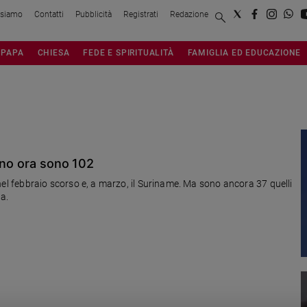
 siamo
Contatti
Pubblicità
Registrati
Redazione
PAPA
CHIESA
FEDE E SPIRITUALITÀ
FAMIGLIA ED EDUCAZIONE
ono ora sono 102
ta nel febbraio scorso e, a marzo, il Suriname. Ma sono ancora 37 quelli
na.