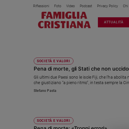
Riflessioni
Foto
Video
Podcast
Privacy Policy
Chi
Attualità
ATTUALITÀ
Italia
Cronaca
Politica
STATI MANTENITORI
Mondo
Economia
SOCIETÀ E VALORI
Pena di morte, gli Stati che non uccid
Legalità
e
Gli ultimi due Paesi sono le isole Fiji, che l’ha aboli
giustizia
che giustiziano “a pieno ritmo”, in testa sempre la Ci
Sport
Stefano Pasta
Interviste
Papa
Papa
SOCIETÀ E VALORI
Pena di morte: «Troppi errori»