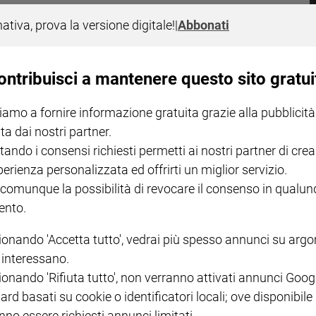
 che ha annunciato la moratoria sulle esecuzioni. Un altro piccolo
nativa, prova la versione digitale!
|
Abbonati
i Usa. Nelle tabelle in basso: dove vige ancora e dove non più, quante
icani, quante sentenze sono state annullate.
ontribuisci a mantenere questo sito gratui
iamo a fornire informazione gratuita grazie alla pubblicità
ta dai nostri partner.
tando i consensi richiesti permetti ai nostri partner di crea
perienza personalizzata ed offrirti un miglior servizio.
NOTE LEGALI
 comunque la possibilità di revocare il consenso in qualu
nto.
PAOLO
PRIVACY POLICY
INFORMATIVA WHISTLEBL
ionando 'Accetta tutto', vedrai più spesso annunci su arg
SOCIAL
i interessano.
ionando 'Rifiuta tutto', non verranno attivati annunci Goog
ard basati su cookie o identificatori locali; ove disponibile
nno essere richiesti annunci limitati.