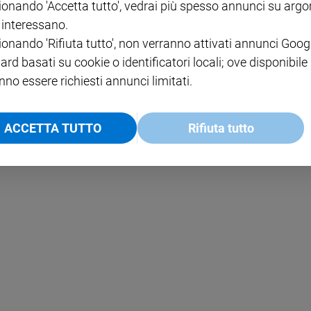
ionando 'Accetta tutto', vedrai più spesso annunci su arg
i interessano.
NOTE LEGALI
ionando 'Rifiuta tutto', non verranno attivati annunci Goog
PAOLO
PRIVACY POLICY
ard basati su cookie o identificatori locali; ove disponibile
nno essere richiesti annunci limitati.
INFORMATIVA WHISTLEBL
SOCIAL
ACCETTA TUTTO
Rifiuta tutto