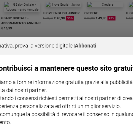
I LOVE ENGLISH JUNIOR
CREDERE
IL G
GBABY DIGITALE -
€ 69,00
€ 43,90
€ 98,80
€ 49,90
€ 11
35%
49%
ABBONAMENTO ANNUALE
€ 16,99
nativa, prova la versione digitale!
|
Abbonati
ontribuisci a mantenere questo sito gratui
COLLANA ARSENIO LUPIN
QUID+ ALLENIAMO
VOL. 1 - 2
MAGNIFICA HUMANITAS -
L'INTELLIGENZA
PRE
iamo a fornire informazione gratuita grazie alla pubblicità
€ 18,50
ENCICLICA PAPALE
€ 27,50
SANT
€ 2,90
A 10
ta dai nostri partner.
€ 24
tando i consensi richiesti permetti ai nostri partner di crea
perienza personalizzata ed offrirti un miglior servizio.
 comunque la possibilità di revocare il consenso in qualu
nto.