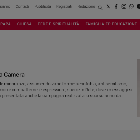
 siamo
Contatti
Pubblicità
Registrati
Redazione
PAPA
CHIESA
FEDE E SPIRITUALITÀ
FAMIGLIA ED EDUCAZIONE
la Camera
i e le minoranze, assumendo varie forme: xenofobia, antisemitismo,
orre combatterne le espressioni, specie in Rete, dove i messaggi si
ata presentata anche la campagna realizzata lo scorso anno da