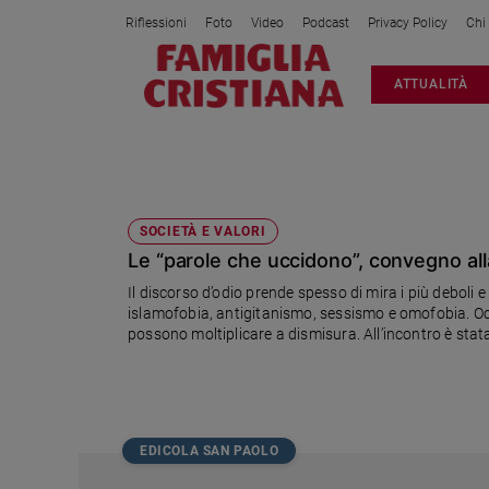
Riflessioni
Foto
Video
Podcast
Privacy Policy
Chi
Attualità
ATTUALITÀ
Italia
Cronaca
Politica
STEFANO PASTA
Mondo
Economia
SOCIETÀ E VALORI
Le “parole che uccidono”, convegno al
Legalità
e
Il discorso d’odio prende spesso di mira i più debol
giustizia
islamofobia, antigitanismo, sessismo e omofobia. Occ
Sport
possono moltiplicare a dismisura. All’incontro è st
Famiglia Cristiana, Avvenire e i settimanali cattolici.
Interviste
Papa
Papa
EDICOLA SAN PAOLO