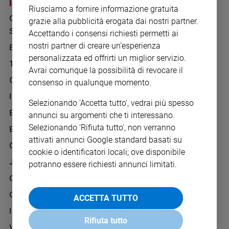
Chiesa
I SITI SAN PAOLO
NOTE LEGALI
Riusciamo a fornire informazione gratuita
GRUPPO EDITORIALE
PRIVACY POLICY
Chiesa
grazie alla pubblicità erogata dai nostri partner.
SAN PAOLO
Accettando i consensi richiesti permetti ai
INFORMATIVA
Fede
nostri partner di creare un'esperienza
BENESSERE
WHISTLEBLOWING
e
spiritualità
personalizzata ed offrirti un miglior servizio.
SOCIAL
TELENOVA
Avrai comunque la possibilità di revocare il
Santi
GAZZETTA D'ALBA
consenso in qualunque momento.
Devozione
IL GIORNALINO
e
Selezionando 'Accetta tutto', vedrai più spesso
fede
EDICOLA SAN PAOLO
annunci su argomenti che ti interessano.
Parola
Selezionando 'Rifiuta tutto', non verranno
EDIZIONI SAN PAOLO
del
attivati annunci Google standard basati su
giorno
CREDERE
cookie o identificatori locali; ove disponibile
Santo
JESUS
potranno essere richiesti annunci limitati.
del
GBABY
giorno
G-WEB
ACCETTA TUTTO
Società
e
I LOVE ENGLISH JUNIOR
valori
Rifiuta tutto
VITA PASTORALE