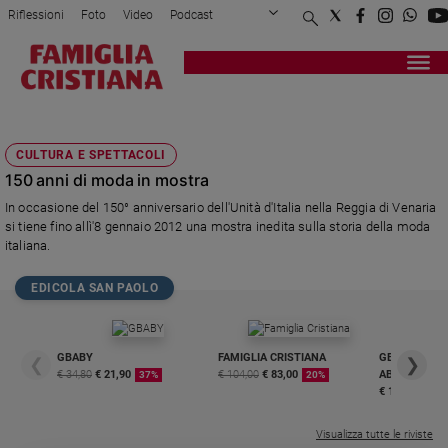
Riflessioni
Foto
Video
Podcast
Privacy Policy
Chi siamo
Contatti
Pubblicità
Attualità
Registrati
Redazione
Italia
ABITI DI SCENA
Cronaca
CULTURA E SPETTACOLI
Politica
150 anni di moda in mostra
Mondo
In occasione del 150° anniversario dell'Unità d'Italia nella Reggia di Venaria
Economia
si tiene fino allì'8 gennaio 2012 una mostra inedita sulla storia della moda
Legalità
italiana.
e
giustizia
EDICOLA SAN PAOLO
Sport
Interviste
GBABY
FAMIGLIA CRISTIANA
GBABY DIGITA
❮
❯
Papa
€ 34,80
€ 21,90
€ 104,00
€ 83,00
ABBONAMEN
37%
20%
€ 16,99
Papa
Visualizza tutte le riviste