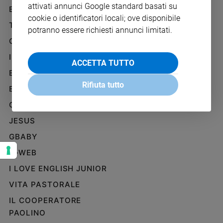
attivati annunci Google standard basati su
Ambiente
BENESSERE
WHISTLEBLOWING
e
cookie o identificatori locali; ove disponibile
SOCIAL
TELENOVA
Creato
potranno essere richiesti annunci limitati.
Volontariato
GAZZETTA D'ALBA
Diritti
IL GIORNALINO
ACCETTA TUTTO
Aziende
EDICOLA SAN PAOLO
di
Rifiuta tutto
valore
EDIZIONI SAN PAOLO
Caso
CREDERE
della
JESUS
settimana
Migranti
GBABY
Diversità
G-WEB
e
inclusione
I LOVE ENGLISH JUNIOR
Costume
VITA PASTORALE
IL COOPERATORE
Cultura
e
PAOLINO
spettacoli