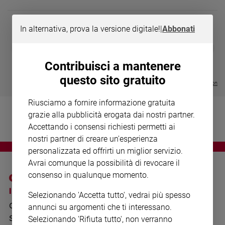
Chiesa
Chiesa
In alternativa, prova la versione digitale!
|
Abbonati
Fede
DIARIO G 2026-27
COLLANA ARS
❮
❯
e
LE GRANDI BASILICHE ITALIANE
€ 8,90
1 - 2
- € 8,90
spiritualità
- VOL DA 1 AL 5
€ 18,50
Contribuisci a mantenere
€ 64,50
Santi
questo sito gratuito
Visualizza tutte le collection
Devozione
e
Riusciamo a fornire informazione gratuita
fede
grazie alla pubblicità erogata dai nostri partner.
Parola
Accettando i consensi richiesti permetti ai
del
nostri partner di creare un'esperienza
giorno
personalizzata ed offrirti un miglior servizio.
Santo
Avrai comunque la possibilità di revocare il
del
consenso in qualunque momento.
giorno
I SITI SAN PAOLO
NOTE LEGALI
Selezionando 'Accetta tutto', vedrai più spesso
Società
GRUPPO EDITORIALE
PRIVACY POLICY
e
annunci su argomenti che ti interessano.
valori
SAN PAOLO
Selezionando 'Rifiuta tutto', non verranno
INFORMATIVA