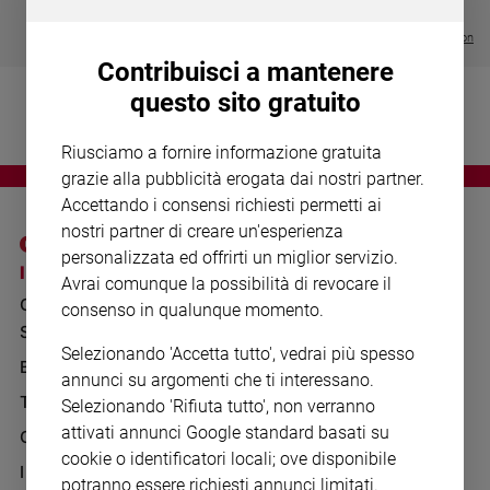
Chiesa
€ 64,50
Chiesa
Visualizza tutte le collection
Contribuisci a mantenere
Fede
questo sito gratuito
e
spiritualità
Riusciamo a fornire informazione gratuita
Santi
grazie alla pubblicità erogata dai nostri partner.
Devozione
Accettando i consensi richiesti permetti ai
e
nostri partner di creare un'esperienza
fede
personalizzata ed offrirti un miglior servizio.
Parola
I SITI SAN PAOLO
NOTE LEGALI
Avrai comunque la possibilità di revocare il
del
GRUPPO EDITORIALE
PRIVACY POLICY
consenso in qualunque momento.
giorno
SAN PAOLO
Santo
INFORMATIVA
Selezionando 'Accetta tutto', vedrai più spesso
del
BENESSERE
WHISTLEBLOWING
annunci su argomenti che ti interessano.
giorno
SOCIAL
TELENOVA
Selezionando 'Rifiuta tutto', non verranno
Società
attivati annunci Google standard basati su
GAZZETTA D'ALBA
e
cookie o identificatori locali; ove disponibile
valori
IL GIORNALINO
potranno essere richiesti annunci limitati.