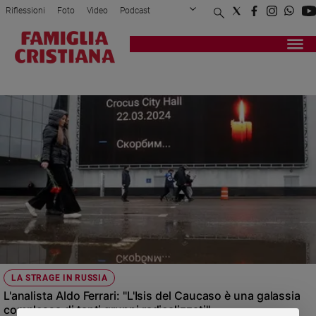
Riflessioni
Foto
Video
Podcast
Privacy Policy
Chi siamo
Contatti
Pubblicità
Attualità
Registrati
Redazione
Italia
ALDO FERRARI
Cronaca
Politica
Mondo
Economia
Legalità
e
giustizia
Sport
Interviste
Papa
LA STRAGE IN RUSSIA
Papa
L'analista Aldo Ferrari: "L'Isis del Caucaso è una galassia
complessa di tanti gruppi radicalizzati"