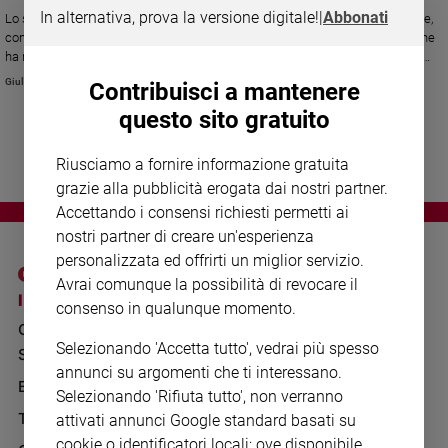
Chiesa
In alternativa, prova la versione digitale!
|
Abbonati
Lo storico e docente, esperto dell'Ispi su Russia,Caucaso ed Asia centrale,
Chiesa
commenta l'attentato al Crocus City Hall di Mosca. "Lo Stato islamico, che
ha rivendicato l'attacco, è più una sigla di facciata che un'organizzazione
stabile e riconoscibile. A chi può giovare questa strage? Il terrorismo
Fede
Giulia Cerqueti
Contribuisci a mantenere
spesso ha obiettivi per niente chiari. Ma speriamo che non ci siano
e
spiritualità
questo sito gratuito
conseguenze sulla guerra in Ucraina".
Santi
Riusciamo a fornire informazione gratuita
Devozione
grazie alla pubblicità erogata dai nostri partner.
e
Accettando i consensi richiesti permetti ai
fede
nostri partner di creare un'esperienza
Parola
personalizzata ed offrirti un miglior servizio.
del
giorno
Avrai comunque la possibilità di revocare il
I SITI SAN PAOLO
NOTE LEGALI
consenso in qualunque momento.
Santo
GRUPPO EDITORIALE
PRIVACY POLICY
del
Selezionando 'Accetta tutto', vedrai più spesso
giorno
SAN PAOLO
INFORMATIVA
annunci su argomenti che ti interessano.
BENESSERE
WHISTLEBLOWING
Società
Selezionando 'Rifiuta tutto', non verranno
SOCIAL
e
TELENOVA
attivati annunci Google standard basati su
valori
cookie o identificatori locali; ove disponibile