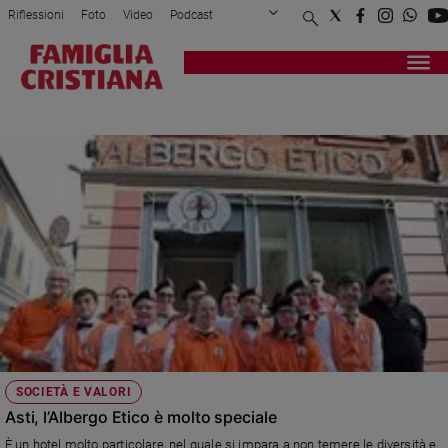
Riflessioni
Foto
Video
Podcast
Privacy Policy
Chi siamo
Contatti
Pubblicità
Attualità
Registrati
Redazione
Italia
ALEX TOSELLI
Cronaca
Politica
Mondo
Economia
Legalità
e
giustizia
Sport
Interviste
Papa
SOCIETÀ E VALORI
Papa
Asti, l’Albergo Etico è molto speciale
È un hotel molto particolare, nel quale si impara a non temere le diversità e