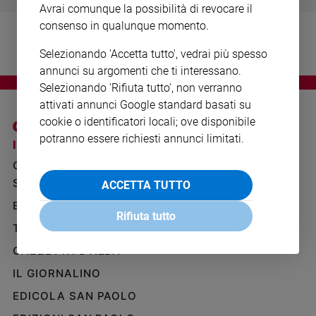
Avrai comunque la possibilità di revocare il
Ambiente
e
consenso in qualunque momento.
Creato
Selezionando 'Accetta tutto', vedrai più spesso
Volontariato
annunci su argomenti che ti interessano.
Diritti
Selezionando 'Rifiuta tutto', non verranno
Aziende
attivati annunci Google standard basati su
di
cookie o identificatori locali; ove disponibile
valore
potranno essere richiesti annunci limitati.
Caso
I SITI SAN PAOLO
NOTE LEGALI
della
GRUPPO EDITORIALE
PRIVACY POLICY
settimana
SAN PAOLO
ACCETTA TUTTO
INFORMATIVA
Migranti
BENESSERE
WHISTLEBLOWING
Diversità
Rifiuta tutto
SOCIAL
e
TELENOVA
inclusione
GAZZETTA D'ALBA
Costume
IL GIORNALINO
Cultura
EDICOLA SAN PAOLO
e
spettacoli