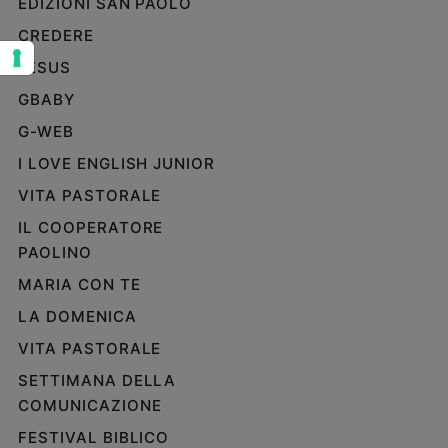
EDIZIONI SAN PAOLO
Sanremo
CREDERE
2026
JESUS
Cinema,
Tv
GBABY
e
G-WEB
streaming
I LOVE ENGLISH JUNIOR
Libri
Musica
VITA PASTORALE
Arte
IL COOPERATORE
PAOLINO
Famiglia
ed
MARIA CON TE
educazione
LA DOMENICA
Genitori
e
VITA PASTORALE
figli
SETTIMANA DELLA
Nonni
COMUNICAZIONE
Coppia
FESTIVAL BIBLICO
Scuola