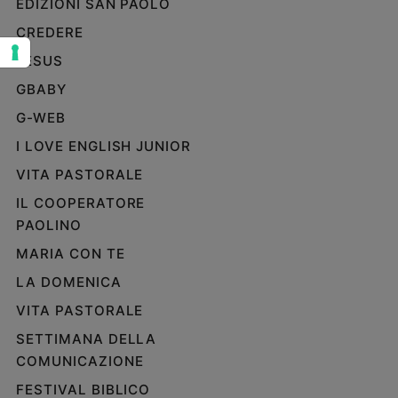
EDIZIONI SAN PAOLO
Sanremo
CREDERE
2026
JESUS
Cinema,
Tv
GBABY
e
G-WEB
streaming
Libri
I LOVE ENGLISH JUNIOR
Musica
VITA PASTORALE
Arte
IL COOPERATORE
PAOLINO
Famiglia
ed
MARIA CON TE
educazione
LA DOMENICA
Genitori
e
VITA PASTORALE
figli
SETTIMANA DELLA
Nonni
COMUNICAZIONE
Coppia
FESTIVAL BIBLICO
Scuola