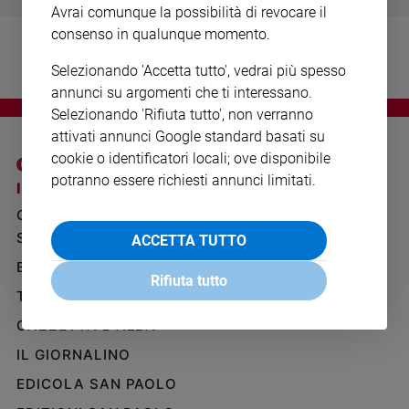
Avrai comunque la possibilità di revocare il
Ambiente
e
consenso in qualunque momento.
Creato
Selezionando 'Accetta tutto', vedrai più spesso
Volontariato
annunci su argomenti che ti interessano.
Diritti
Selezionando 'Rifiuta tutto', non verranno
Aziende
attivati annunci Google standard basati su
di
cookie o identificatori locali; ove disponibile
valore
potranno essere richiesti annunci limitati.
Caso
I SITI SAN PAOLO
NOTE LEGALI
della
GRUPPO EDITORIALE
PRIVACY POLICY
settimana
SAN PAOLO
ACCETTA TUTTO
INFORMATIVA
Migranti
BENESSERE
WHISTLEBLOWING
Diversità
Rifiuta tutto
SOCIAL
e
TELENOVA
inclusione
GAZZETTA D'ALBA
Costume
IL GIORNALINO
Cultura
EDICOLA SAN PAOLO
e
spettacoli