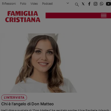
Riflessioni
Foto
Video
Podcast
Privacy Policy
Chi siamo
Contatti
Pubblicità
Attualità
Registrati
Redazione
Italia
ALICE RACHELE ARLANCH
Cronaca
Politica
Mondo
Economia
Legalità
e
giustizia
Sport
Interviste
Papa
L'INTERVISTA
Papa
Chi è l'angelo di Don Matteo
Nell'ultima puntata di "Don Matteo" ha recitato anche Alice Rachele Arlanch,