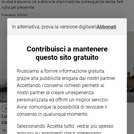
su due è abusiva, ne subisce le drammatiche conseguenze senza fare
nulla per prevenirle
Sanremo
2026
Francesco Anfossi
Cinema,
In alternativa, prova la versione digitale!
|
Abbonati
Tv
e
streaming
Contribuisci a mantenere
Libri
questo sito gratuito
Musica
Arte
Riusciamo a fornire informazione gratuita
Famiglia
grazie alla pubblicità erogata dai nostri partner.
ed
Accettando i consensi richiesti permetti ai
educazione
nostri partner di creare un'esperienza
Genitori
personalizzata ed offrirti un miglior servizio.
e
Avrai comunque la possibilità di revocare il
CLIMA
figli
consenso in qualunque momento.
Luca Mercalli: "Stiamo subendo i primi effetti dei
Nonni
cambiamenti climatici, ma c'è chi ancora li nega"
Coppia
Selezionando 'Accetta tutto', vedrai più spesso
"Io speravo che una voce così diversa e originale, come quella di Papa
annunci su argomenti che ti interessano.
Scuola