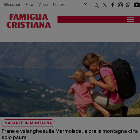
Riflessioni
Foto
Video
Podcast
Privacy Policy
Chi siamo
Contatti
Pubblicità
Attualità
Registrati
Redazione
Italia
ALLUVIONI
Cronaca
Politica
Mondo
Economia
Legalità
e
giustizia
Sport
Interviste
Papa
VACANZE IN MONTAGNA
Papa
Frane e valanghe sulla Marmolada, e ora la montagna ci fa
solo paura