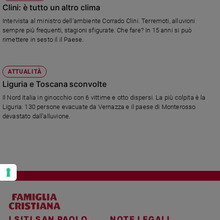
Clini: è tutto un altro clima
Policy
Intervista al ministro dell'ambiente Corrado Clini. Terremoti, alluvioni
sempre più frequenti, stagioni sfigurate. Che fare? In 15 anni si può
Chi
rimettere in sesto il il Paese.
siamo
ATTUALITÀ
Contatti
Liguria e Toscana sconvolte
Il Nord Italia in ginocchio con 6 vittime e otto dispersi. La più colpita è la
Pubblicità
Liguria: 130 persone evacuate da Vernazza e il paese di Monterosso
devastato dall'alluvione.
Registrati
Redazione
Social
I SITI SAN PAOLO
NOTE LEGALI