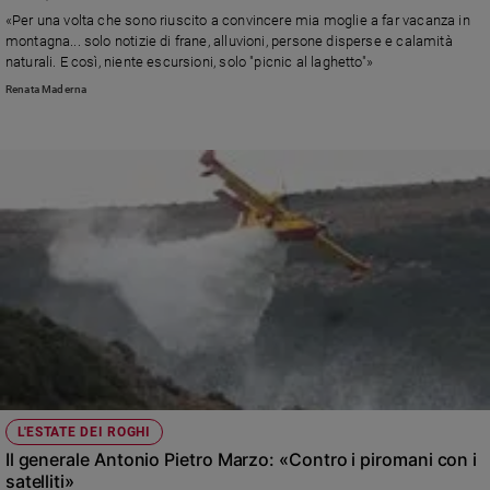
Chiesa
«Per una volta che sono riuscito a convincere mia moglie a far vacanza in
Chiesa
montagna... solo notizie di frane, alluvioni, persone disperse e calamità
naturali. E così, niente escursioni, solo "picnic al laghetto"»
Fede
Renata Maderna
e
spiritualità
Santi
Devozione
e
fede
Parola
del
giorno
Santo
del
giorno
Società
L'ESTATE DEI ROGHI
e
Il generale Antonio Pietro Marzo: «Contro i piromani con i
valori
satelliti»