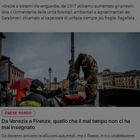
Ambiente
«Grazie a sistemi d'avanguardia, dal 2017 abbiamo aumentato gli arresti»,
e
dice il Comandante delle unità forestali, ambientali e agroalimentari dei
Creato
Carabinieri, chiamato al capezzale di un'Italia sempre più fragile, flagellata
da incendi. alluvioni, grandine e trombe d'aria. L'intervista completa sul
Volontariato
numero di Famiglia Cristiana in edicola
Diritti
Aziende
di
valore
Caso
della
settimana
Migranti
Diversità
e
inclusione
PAESE SORDO
Costume
Da Venezia a Firenze, quello che il mal tempo non ci ha
mai insegnato
Cultura
e
Da decenni arrivano le alluvioni autunnali, ma il Paese, in cui un'abitazione
spettacoli