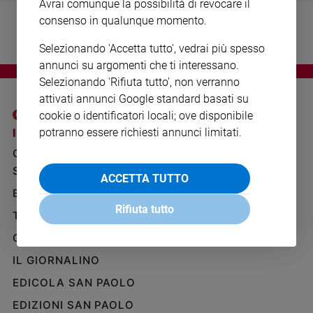
Avrai comunque la possibilità di revocare il
Ambiente
consenso in qualunque momento.
e
Creato
Selezionando 'Accetta tutto', vedrai più spesso
Volontariato
annunci su argomenti che ti interessano.
Diritti
Selezionando 'Rifiuta tutto', non verranno
Aziende
attivati annunci Google standard basati su
di
cookie o identificatori locali; ove disponibile
valore
I SITI SAN PAOLO
NOTE LEGALI
potranno essere richiesti annunci limitati.
Caso
GRUPPO EDITORIALE
PRIVACY POLICY
della
SAN PAOLO
settimana
INFORMATIVA
ACCETTA TUTTO
Migranti
BENESSERE
WHISTLEBLOWING
Diversità
SOCIAL
Rifiuta tutto
TELENOVA
e
inclusione
GAZZETTA D'ALBA
Costume
IL GIORNALINO
EDICOLA SAN PAOLO
Cultura
e
EDIZIONI SAN PAOLO
spettacoli