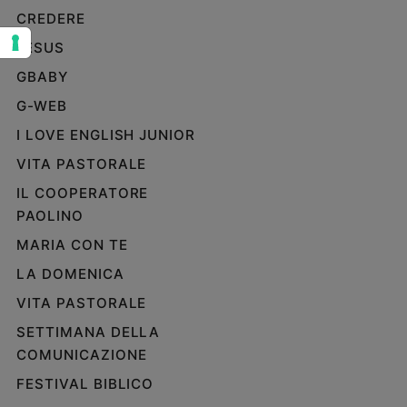
CREDERE
Sanremo
2026
JESUS
Cinema,
GBABY
Tv
G-WEB
e
streaming
I LOVE ENGLISH JUNIOR
Libri
VITA PASTORALE
Musica
IL COOPERATORE
Arte
PAOLINO
Famiglia
MARIA CON TE
ed
educazione
LA DOMENICA
Genitori
VITA PASTORALE
e
SETTIMANA DELLA
figli
COMUNICAZIONE
Nonni
Coppia
FESTIVAL BIBLICO
Scuola