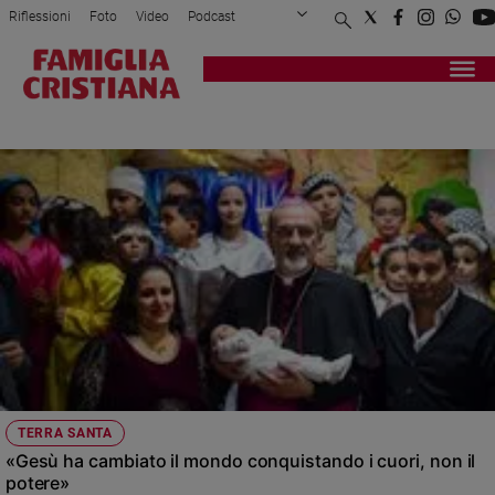
Riflessioni
Foto
Video
Podcast
Privacy Policy
Chi siamo
Contatti
Pubblicità
Attualità
Registrati
Redazione
AMMINISTRATORE APOSTOLICO DEL
Italia
PATRIARCATO LATINO
Cronaca
Politica
Mondo
Economia
Legalità
e
giustizia
Sport
Interviste
Papa
TERRA SANTA
Papa
«Gesù ha cambiato il mondo conquistando i cuori, non il
potere»