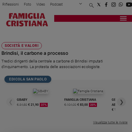
Riflessioni
Foto
Video
Podcast
Privacy Policy
Chi siamo
Contatti
Pubblicità
Attualità
Registrati
Redazione
Italia
ANDREA BORASCHI
Cronaca
SOCIETÀ E VALORI
Politica
Brindisi, il carbone a processo
Mondo
Tredici dirigenti della centrale a carbone di Brindisi imputati
Economia
d'inquinamento. La protesta delle associazioni ecologiste.
Legalità
e
EDICOLA SAN PAOLO
giustizia
Sport
Interviste
GBABY
FAMIGLIA CRISTIANA
GBABY DIGITA
❮
❯
€ 34,80
€ 21,90
€ 104,00
€ 83,00
ABBONAMEN
37%
20%
Papa
€ 16,99
Papa
Visualizza tutte le riviste