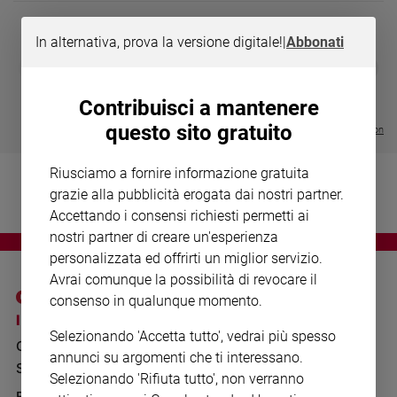
Chiesa
Chiesa
In alternativa, prova la versione digitale!
|
Abbonati
DIARIO G 2026-27
COLLANA ARS
❮
❯
Fede
LE GRANDI BASILICHE ITALIANE
€ 8,90
1 - 2
- € 8,90
e
- VOL DA 1 AL 5
€ 18,50
spiritualità
Contribuisci a mantenere
€ 64,50
questo sito gratuito
Santi
Visualizza tutte le collection
Devozione
e
Riusciamo a fornire informazione gratuita
fede
grazie alla pubblicità erogata dai nostri partner.
Parola
Accettando i consensi richiesti permetti ai
del
nostri partner di creare un'esperienza
giorno
personalizzata ed offrirti un miglior servizio.
Santo
Avrai comunque la possibilità di revocare il
del
consenso in qualunque momento.
giorno
I SITI SAN PAOLO
NOTE LEGALI
Selezionando 'Accetta tutto', vedrai più spesso
GRUPPO EDITORIALE
PRIVACY POLICY
Società
annunci su argomenti che ti interessano.
e
SAN PAOLO
INFORMATIVA
Selezionando 'Rifiuta tutto', non verranno
valori
BENESSERE
WHISTLEBLOWING