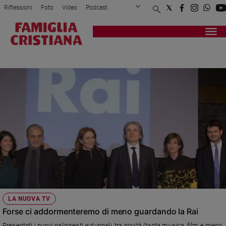
Riflessioni
Foto
Video
Podcast
Privacy Policy
Chi siamo
Contatti
Pubblicità
Attualità
Registrati
Redazione
Italia
ANDREA FABIANO
Cronaca
Politica
Mondo
Economia
Legalità
e
giustizia
Sport
Interviste
Papa
LA NUOVA TV
Papa
Forse ci addormenteremo di meno guardando la Rai
Presentati i nuovi palinsesti autunnali, tra novità (tanta musica, film e meno