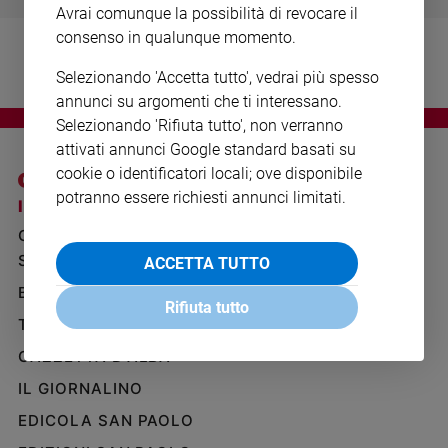
Avrai comunque la possibilità di revocare il
Ambiente
e
consenso in qualunque momento.
Creato
Selezionando 'Accetta tutto', vedrai più spesso
Volontariato
annunci su argomenti che ti interessano.
Diritti
Selezionando 'Rifiuta tutto', non verranno
Aziende
attivati annunci Google standard basati su
di
cookie o identificatori locali; ove disponibile
valore
potranno essere richiesti annunci limitati.
Caso
I SITI SAN PAOLO
NOTE LEGALI
della
GRUPPO EDITORIALE
PRIVACY POLICY
settimana
SAN PAOLO
ACCETTA TUTTO
INFORMATIVA
Migranti
BENESSERE
WHISTLEBLOWING
Diversità
Rifiuta tutto
SOCIAL
e
TELENOVA
inclusione
GAZZETTA D'ALBA
Costume
IL GIORNALINO
Cultura
EDICOLA SAN PAOLO
e
spettacoli