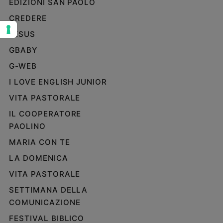
EDIZIONI SAN PAOLO
Sanremo
CREDERE
2026
JESUS
Cinema,
Tv
GBABY
e
G-WEB
streaming
Libri
I LOVE ENGLISH JUNIOR
Musica
VITA PASTORALE
Arte
IL COOPERATORE
PAOLINO
Famiglia
ed
MARIA CON TE
educazione
LA DOMENICA
Genitori
e
VITA PASTORALE
figli
SETTIMANA DELLA
Nonni
COMUNICAZIONE
Coppia
FESTIVAL BIBLICO
Scuola