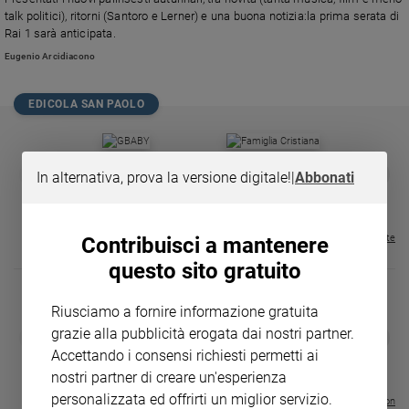
Chiesa
talk politici), ritorni (Santoro e Lerner) e una buona notizia:la prima serata di
Chiesa
Rai 1 sarà anticipata.
Eugenio Arcidiacono
Fede
e
spiritualità
EDICOLA SAN PAOLO
Santi
Devozione
GBABY
FAMIGLIA CRISTIANA
GBABY DIGITA
❮
❯
In alternativa, prova la versione digitale!
|
Abbonati
e
€ 34,80
€ 21,90
€ 104,00
€ 83,00
ABBONAMEN
37%
20%
fede
€ 16,99
Parola
del
Visualizza tutte le riviste
Contribuisci a mantenere
giorno
questo sito gratuito
Santo
del
Riusciamo a fornire informazione gratuita
giorno
DIARIO G 2026-27
COLLANA ARS
grazie alla pubblicità erogata dai nostri partner.
❮
❯
LE GRANDI BASILICHE ITALIANE
€ 8,90
1 - 2
- € 8,90
Accettando i consensi richiesti permetti ai
Società
- VOL DA 1 AL 5
€ 18,50
e
nostri partner di creare un'esperienza
€ 64,50
valori
personalizzata ed offrirti un miglior servizio.
Visualizza tutte le collection