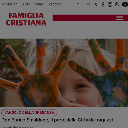
Riflessioni
Foto
Video
Podcast
Privacy Policy
Chi siamo
Contatti
Pubblicità
Attualità
Registrati
Redazione
Italia
ANGRI
Cronaca
Politica
Mondo
Economia
Legalità
e
giustizia
Sport
Interviste
Papa
L'ANGOLO DELLA SPERANZA
Papa
Don Enrico Smaldone, il prete della Città dei ragazzi
L'angolo della speranza