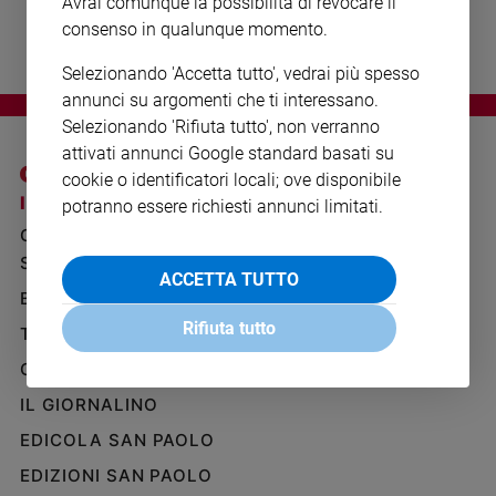
Avrai comunque la possibilità di revocare il
Ambiente
consenso in qualunque momento.
e
Creato
Selezionando 'Accetta tutto', vedrai più spesso
Volontariato
annunci su argomenti che ti interessano.
Diritti
Selezionando 'Rifiuta tutto', non verranno
Aziende
attivati annunci Google standard basati su
di
cookie o identificatori locali; ove disponibile
valore
I SITI SAN PAOLO
NOTE LEGALI
potranno essere richiesti annunci limitati.
Caso
GRUPPO EDITORIALE
PRIVACY POLICY
della
SAN PAOLO
INFORMATIVA
settimana
ACCETTA TUTTO
BENESSERE
WHISTLEBLOWING
Migranti
SOCIAL
Rifiuta tutto
Diversità
TELENOVA
e
GAZZETTA D'ALBA
inclusione
Costume
IL GIORNALINO
EDICOLA SAN PAOLO
Cultura
e
EDIZIONI SAN PAOLO
spettacoli