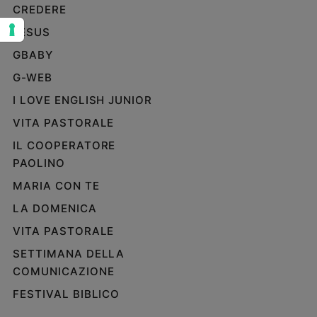
CREDERE
Sanremo
JESUS
2026
Cinema,
GBABY
Tv
G-WEB
e
streaming
I LOVE ENGLISH JUNIOR
Libri
VITA PASTORALE
Musica
IL COOPERATORE
Arte
PAOLINO
Famiglia
MARIA CON TE
ed
educazione
LA DOMENICA
VITA PASTORALE
Genitori
e
SETTIMANA DELLA
figli
COMUNICAZIONE
Nonni
FESTIVAL BIBLICO
Coppia
Scuola