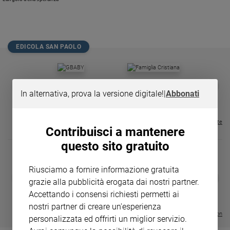
Chiesa
Chiesa
Fede
EDICOLA SAN PAOLO
e
spiritualità
Santi
GBABY
FAMIGLIA CRISTIANA
GBABY DIGITA
❮
❯
Devozione
€ 34,80
€ 21,90
€ 104,00
€ 83,00
ABBONAMEN
37%
20%
In alternativa, prova la versione digitale!
|
Abbonati
e
€ 16,99
fede
Visualizza tutte le riviste
Parola
Contribuisci a mantenere
del
questo sito gratuito
giorno
Santo
Riusciamo a fornire informazione gratuita
del
DIARIO G 2026-27
COLLANA ARS
❮
❯
giorno
grazie alla pubblicità erogata dai nostri partner.
LE GRANDI BASILICHE ITALIANE
€ 8,90
1 - 2
- € 8,90
- VOL DA 1 AL 5
€ 18,50
Accettando i consensi richiesti permetti ai
€ 64,50
Società
nostri partner di creare un'esperienza
e
Visualizza tutte le collection
personalizzata ed offrirti un miglior servizio.
valori