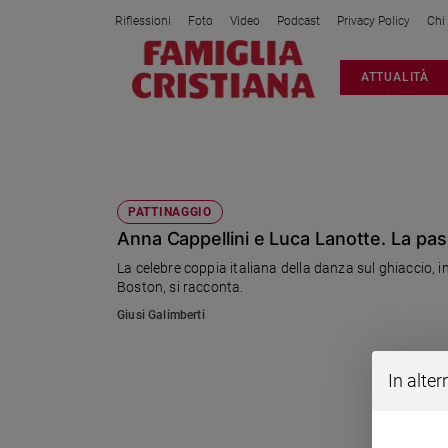
Riflessioni
Foto
Video
Podcast
Privacy Policy
Chi
Attualità
ATTUALITÀ
Italia
Cronaca
Politica
ANNA CAPPELLINI
Mondo
Economia
PATTINAGGIO
Anna Cappellini e Luca Lanotte. La pass
Legalità
e
La celebre coppia italiana della danza sul ghiaccio, 
giustizia
Boston, si racconta.
Sport
Giusi Galimberti
Interviste
Papa
In alter
Papa