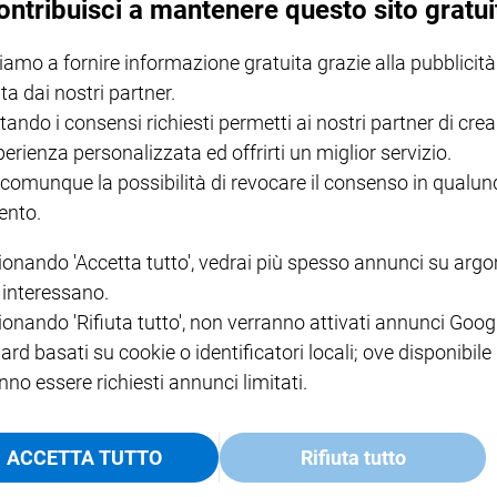
ontribuisci a mantenere questo sito gratui
iamo a fornire informazione gratuita grazie alla pubblicità
NOTE LEGALI
ta dai nostri partner.
PAOLO
PRIVACY POLICY
tando i consensi richiesti permetti ai nostri partner di crea
INFORMATIVA WHISTLEBL
perienza personalizzata ed offrirti un miglior servizio.
SOCIAL
 comunque la possibilità di revocare il consenso in qualu
nto.
ionando 'Accetta tutto', vedrai più spesso annunci su arg
i interessano.
ionando 'Rifiuta tutto', non verranno attivati annunci Goog
ard basati su cookie o identificatori locali; ove disponibile
nno essere richiesti annunci limitati.
ACCETTA TUTTO
Rifiuta tutto