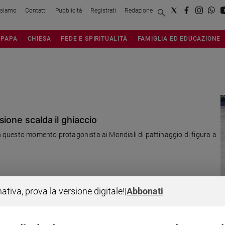
 siamo
Contatti
Pubblicità
Registrati
Redazione
PAPA
CHIESA
FEDE E SPIRITUALITÀ
FAMIGLIA ED EDUCAZIONE
ione scalda il ghiaccio
in questo momento protagonista ai Mondiali di pattinaggio di figura a
nativa, prova la versione digitale!
|
Abbonati