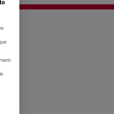
to
re
OWING
nque
omenti
le