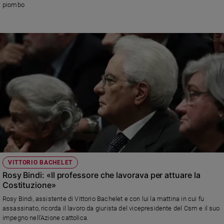
piombo
e
giovani
Adolescenza
Bioetica
Vai
Riflessioni
Foto
VITTORIO BACHELET
Video
Rosy Bindi: «Il professore che lavorava per attuare la
Costituzione»
Podcast
Rosy Bindi, assistente di Vittorio Bachelet e con lui la mattina in cui fu
assassinato, ricorda il lavoro da giurista del vicepresidente del Csm e il suo
impegno nell'Azione cattolica.
Privacy