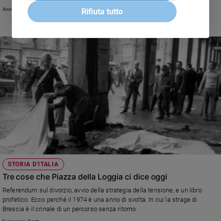
Annachiara Valle
Rifiuta tutto
STORIA D'ITALIA
Tre cose che Piazza della Loggia ci dice oggi
Referendum sul divorzio, avvio della strategia della tensione, e un libro
profetico. Ecco perché il 1974 è una anno di svolta. In cui la strage di
Brescia è il crinale di un percorso senza ritorno.