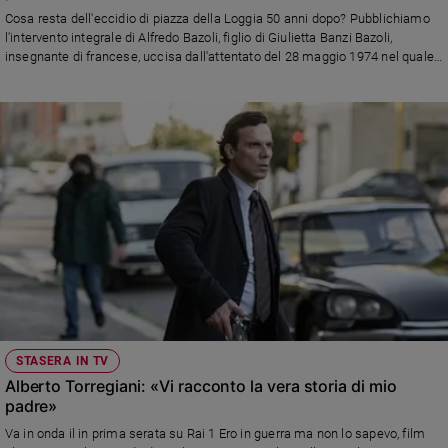
Chiesa
Cosa resta dell'eccidio di piazza della Loggia 50 anni dopo? Pubblichiamo
Chiesa
l'intervento integrale di Alfredo Bazoli, figlio di Giulietta Banzi Bazoli,
insegnante di francese, uccisa dall'attentato del 28 maggio 1974 nel quale
morirono otto persone
Fede
e
spiritualità
Santi
Devozione
e
fede
Parola
del
giorno
Santo
del
giorno
STASERA IN TV
Alberto Torregiani: «Vi racconto la vera storia di mio
Società
padre»
e
valori
Va in onda il in prima serata su Rai 1 Ero in guerra ma non lo sapevo, film