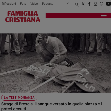
Riflessioni
Foto
Video
Podcast
Privacy Policy
Chi siamo
Contatti
Pubblicità
Attualità
Registrati
Redazione
Italia
ANNI DI PIOMBO
Cronaca
Politica
Mondo
Economia
Legalità
e
giustizia
Sport
Interviste
Papa
LA TESTIMONIANZA
Papa
Strage di Brescia, il sangue versato in quella piazza e i
poteri occulti