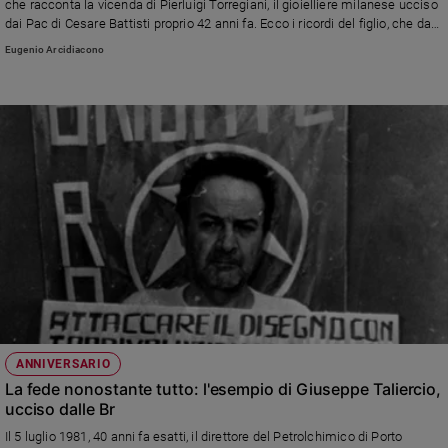
che racconta la vicenda di Pierluigi Torregiani, il gioielliere milanese ucciso
Ambiente
dai Pac di Cesare Battisti proprio 42 anni fa. Ecco i ricordi del figlio, che da
e
quel giorno vive paralizzato a causa di un proiettile sparato dal padre nel
Eugenio Arcidiacono
Creato
disperato tentativo di difendersi dagli assassini
Volontariato
Diritti
Aziende
di
valore
Caso
della
settimana
Migranti
Diversità
e
inclusione
Costume
ANNIVERSARIO
La fede nonostante tutto: l'esempio di Giuseppe Taliercio,
Cultura
ucciso dalle Br
e
Il 5 luglio 1981, 40 anni fa esatti, il direttore del Petrolchimico di Porto
spettacoli