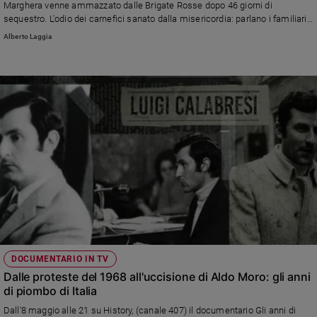
Marghera venne ammazzato dalle Brigate Rosse dopo 46 giorni di
Sanremo
sequestro. L'odio dei carnefici sanato dalla misericordia: parlano i familiari
delle vittime che hanno perdonato gli assassini dei loro cari.
2026
Alberto Laggia
Ripubblichiamo un articolo apparso nel 2017 sul numero 3 di Famiglia
Cinema,
Cristiana
Tv
e
streaming
Libri
Musica
Arte
Famiglia
ed
educazione
Genitori
e
figli
DOCUMENTARIO IN TV
Dalle proteste del 1968 all'uccisione di Aldo Moro: gli anni
Nonni
di piombo di Italia
Coppia
Dall'8 maggio alle 21 su History, (canale 407) il documentario Gli anni di
Scuola