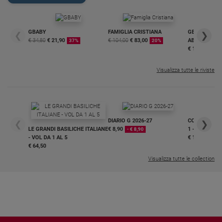
GBABY
FAMIGLIA CRISTIANA
GBABY DIGITA
❮
❯
€ 34,80
€ 21,90
€ 104,00
€ 83,00
ABBONAMEN
37%
20%
€ 16,99
Visualizza tutte le riviste
DIARIO G 2026-27
COLLANA ARS
❮
❯
LE GRANDI BASILICHE ITALIANE
€ 8,90
1 - 2
- € 8,90
- VOL DA 1 AL 5
€ 18,50
€ 64,50
Visualizza tutte le collection