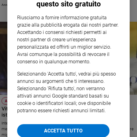
questo sito gratuito
quell'odio che può portare a rifare gli errori del passato»
Annachiara Valle
Riusciamo a fornire informazione gratuita
grazie alla pubblicità erogata dai nostri partner.
Accettando i consensi richiesti permetti ai
nostri partner di creare un'esperienza
personalizzata ed offrirti un miglior servizio.
Avrai comunque la possibilità di revocare il
consenso in qualunque momento.
Selezionando 'Accetta tutto', vedrai più spesso
annunci su argomenti che ti interessano.
Selezionando 'Rifiuta tutto', non verranno
attivati annunci Google standard basati su
ANNIVERSARIO
cookie o identificatori locali; ove disponibile
Vittorio Bachelet, «Un uomo mite a servizio delle
potranno essere richiesti annunci limitati.
istituzioni»
Intervista a Matteo Truffelli, presidente dell'Azione cattolica. "Bachelet
metteva a disposizione i suoi talenti, in ambito civile ed ecclesiale, per fare
ACCETTA TUTTO
migliore la casa comune di tutti".