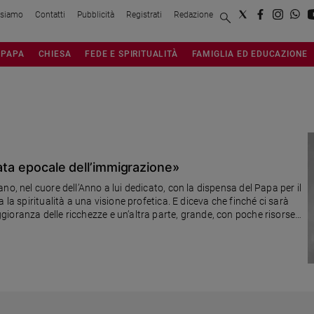
 siamo
Contatti
Pubblicità
Registrati
Redazione
PAPA
CHIESA
FEDE E SPIRITUALITÀ
FAMIGLIA ED EDUCAZIONE
tata epocale dell’immigrazione»
no, nel cuore dell’Anno a lui dedicato, con la dispensa del Papa per il
 la spiritualità a una visione profetica. E diceva che finché ci sarà
ioranza delle ricchezze e un’altra parte, grande, con poche risorse