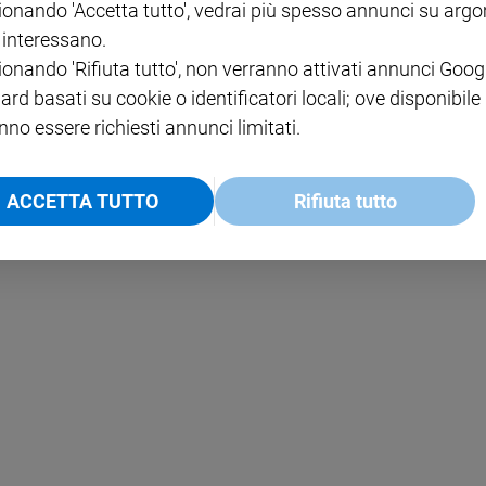
ionando 'Accetta tutto', vedrai più spesso annunci su arg
i interessano.
NOTE LEGALI
ionando 'Rifiuta tutto', non verranno attivati annunci Goog
PAOLO
PRIVACY POLICY
ard basati su cookie o identificatori locali; ove disponibile
nno essere richiesti annunci limitati.
INFORMATIVA WHISTLEBL
SOCIAL
ACCETTA TUTTO
Rifiuta tutto