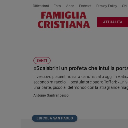
Riflessioni
Foto
Video
Podcast
Privacy Policy
Chi
Attualità
ATTUALITÀ
Italia
Cronaca
Politica
ANNO SCALABRINIANO
Mondo
Economia
SANTI
«Scalabrini un profeta che intuì la por
Legalità
e
Il vescovo piacentino sarà canonizzato oggi in Vatica
giustizia
secondo miracolo. Il postulatore padre Toffari: «Univa
Sport
una parte, piccola, del mondo con la stragrande magg
a disposizione le migrazioni ci saranno sempre»
Interviste
Antonio Sanfrancesco
Papa
Papa
EDICOLA SAN PAOLO