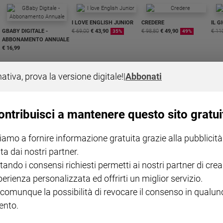
I LOVE ENGLISH JUNIOR
CREDERE
IL G
GBABY DIGITALE -
€ 69,00
€ 43,90
€ 98,80
€ 49,90
€ 11
35%
49%
ABBONAMENTO ANNUALE
€ 16,99
nativa, prova la versione digitale!
|
Abbonati
ontribuisci a mantenere questo sito gratui
COLLANA ARSENIO LUPIN
QUID+ ALLENIAMO
VOL. 1 - 2
MAGNIFICA HUMANITAS -
L'INTELLIGENZA
PRE
iamo a fornire informazione gratuita grazie alla pubblicità
€ 18,50
ENCICLICA PAPALE
€ 27,50
SANT
€ 2,90
A 10
ta dai nostri partner.
€ 24
tando i consensi richiesti permetti ai nostri partner di crea
perienza personalizzata ed offrirti un miglior servizio.
 comunque la possibilità di revocare il consenso in qualu
nto.