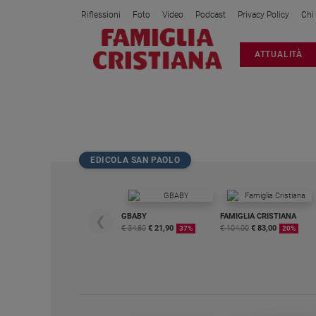
Riflessioni
Foto
Video
Podcast
Privacy Policy
Chi
Attualità
ATTUALITÀ
Italia
Cronaca
Politica
ANZIANITA
Mondo
Economia
EDICOLA SAN PAOLO
Legalità
e
giustizia
Sport
GBABY
FAMIGLIA CRISTIANA
❮
€ 34,80
€ 21,90
€ 104,00
€ 83,00
37%
20%
Interviste
Papa
Papa