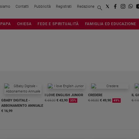
 siamo
Contatti
Pubblicità
Registrati
Redazione
PAPA
CHIESA
FEDE E SPIRITUALITÀ
FAMIGLIA ED EDUCAZIONE
I LOVE ENGLISH JUNIOR
CREDERE
IL G
GBABY DIGITALE -
€ 69,00
€ 43,90
€ 98,80
€ 49,90
€ 11
35%
49%
ABBONAMENTO ANNUALE
€ 16,99