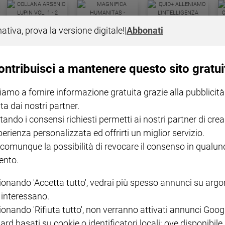
COLLANA ARSENIO LUPIN
QUID+ ALLENIAMO
nativa, prova la versione digitale!
|
Abbonati
VOL. 1 - 2
MAGNIFICA HUMANITAS -
L'INTELLIGENZA
PRE
€ 18,50
ENCICLICA PAPALE
€ 27,50
SANT
€ 2,90
A 10
€ 24
ontribuisci a mantenere questo sito gratui
iamo a fornire informazione gratuita grazie alla pubblicità
ta dai nostri partner.
tando i consensi richiesti permetti ai nostri partner di crea
perienza personalizzata ed offrirti un miglior servizio.
 comunque la possibilità di revocare il consenso in qualu
NOTE LEGALI
nto.
PAOLO
PRIVACY POLICY
ionando 'Accetta tutto', vedrai più spesso annunci su arg
INFORMATIVA WHISTLEBL
i interessano.
SOCIAL
ionando 'Rifiuta tutto', non verranno attivati annunci Goog
ard basati su cookie o identificatori locali; ove disponibile