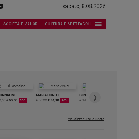
sabato, 8.08.2026
SOCIETÀ E VALORI
CULTURA E SPETTACOLI
IORNALINO
MARIA CON TE
BENESSERE
6 RIVISTE
❯
0,40
€ 50,00
€ 52,00
€ 34,90
€ 34,80
€ 29,90
DIGITALE
50%
30%
15%
MENSILE
€ 6,99
Visualizza tutte le riviste