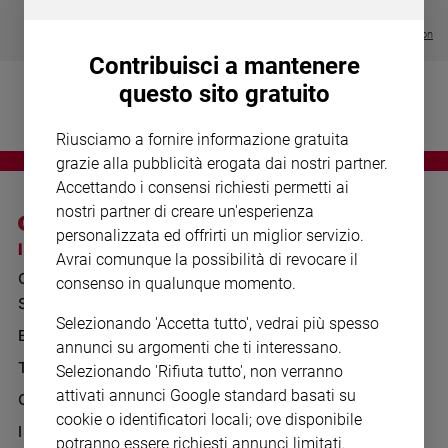
Chiesa
€ 64,50
Chiesa
Visualizza tutte le collection
Contribuisci a mantenere
Fede
questo sito gratuito
e
spiritualità
Riusciamo a fornire informazione gratuita
Santi
grazie alla pubblicità erogata dai nostri partner.
Devozione
Accettando i consensi richiesti permetti ai
e
nostri partner di creare un'esperienza
fede
personalizzata ed offrirti un miglior servizio.
Parola
I SITI SAN PAOLO
NOTE LEGALI
Avrai comunque la possibilità di revocare il
del
GRUPPO EDITORIALE
PRIVACY POLICY
consenso in qualunque momento.
giorno
SAN PAOLO
Santo
INFORMATIVA
Selezionando 'Accetta tutto', vedrai più spesso
del
BENESSERE
WHISTLEBLOWING
annunci su argomenti che ti interessano.
giorno
SOCIAL
TELENOVA
Selezionando 'Rifiuta tutto', non verranno
Società
attivati annunci Google standard basati su
GAZZETTA D'ALBA
e
cookie o identificatori locali; ove disponibile
valori
IL GIORNALINO
potranno essere richiesti annunci limitati.