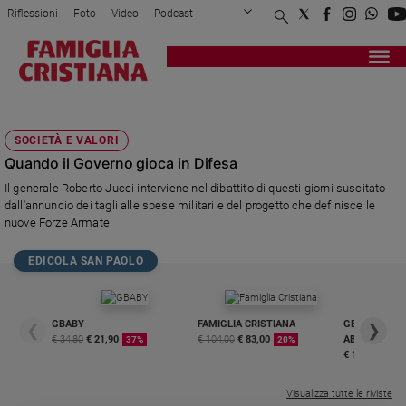
Riflessioni
Foto
Video
Podcast
Privacy Policy
Chi siamo
Contatti
Pubblicità
Attualità
Registrati
Redazione
Italia
AREONAUTICA
Cronaca
SOCIETÀ E VALORI
Politica
Quando il Governo gioca in Difesa
Mondo
Il generale Roberto Jucci interviene nel dibattito di questi giorni suscitato
Economia
dall'annuncio dei tagli alle spese militari e del progetto che definisce le
Legalità
nuove Forze Armate.
e
giustizia
EDICOLA SAN PAOLO
Sport
Interviste
GBABY
FAMIGLIA CRISTIANA
GBABY DIGITA
❮
❯
Papa
€ 34,80
€ 21,90
€ 104,00
€ 83,00
ABBONAMEN
37%
20%
€ 16,99
Papa
Visualizza tutte le riviste