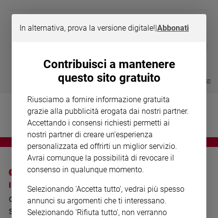
Chiesa
Chiesa
In alternativa, prova la versione digitale!
|
Abbonati
Fede
DIARIO G 2026-27
COLLANA ARS
❮
❯
e
LE GRANDI BASILICHE ITALIANE
€ 8,90
1 - 2
- € 8,90
spiritualità
- VOL DA 1 AL 5
€ 18,50
Contribuisci a mantenere
€ 64,50
Santi
questo sito gratuito
Visualizza tutte le collection
Devozione
e
Riusciamo a fornire informazione gratuita
fede
grazie alla pubblicità erogata dai nostri partner.
Parola
Accettando i consensi richiesti permetti ai
del
nostri partner di creare un'esperienza
giorno
personalizzata ed offrirti un miglior servizio.
Santo
Avrai comunque la possibilità di revocare il
del
consenso in qualunque momento.
giorno
I SITI SAN PAOLO
NOTE LEGALI
Selezionando 'Accetta tutto', vedrai più spesso
Società
GRUPPO EDITORIALE
PRIVACY POLICY
e
annunci su argomenti che ti interessano.
valori
SAN PAOLO
Selezionando 'Rifiuta tutto', non verranno
INFORMATIVA