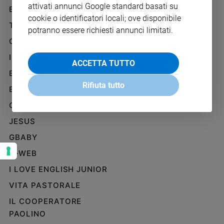
attivati annunci Google standard basati su
Ambiente
BENESSERE
WHISTLEBLOWING
e
cookie o identificatori locali; ove disponibile
SOCIAL
TELENOVA
Creato
potranno essere richiesti annunci limitati.
Volontariato
GAZZETTA D'ALBA
Diritti
IL GIORNALINO
ACCETTA TUTTO
Aziende
EDICOLA SAN PAOLO
di
Rifiuta tutto
valore
EDIZIONI SAN PAOLO
Caso
CREDERE
della
JESUS
settimana
Migranti
GBABY
Diversità
G-WEB
e
inclusione
I LOVE ENGLISH JUNIOR
Costume
VITA PASTORALE
IL COOPERATORE
Cultura
e
PAOLINO
spettacoli