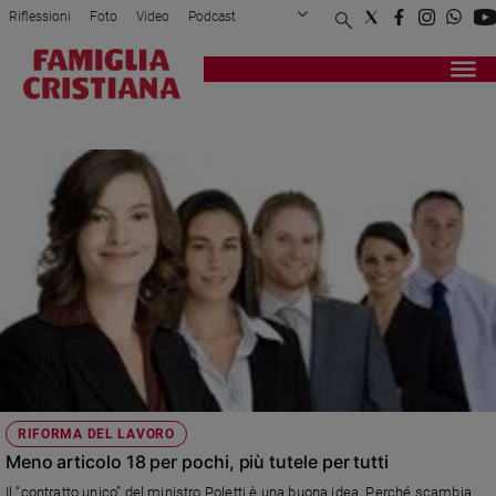
Riflessioni
Foto
Video
Podcast
Privacy Policy
Chi siamo
Contatti
Pubblicità
Attualità
Registrati
Redazione
Italia
ARTICOLO 11 COSTITUZIONE
Cronaca
Politica
Mondo
Economia
Legalità
e
giustizia
Sport
Interviste
Papa
RIFORMA DEL LAVORO
Papa
Meno articolo 18 per pochi, più tutele per tutti
Il “contratto unico” del ministro Poletti è una buona idea. Perché scambia