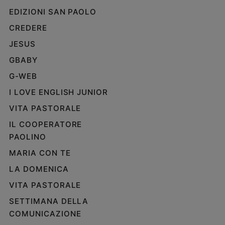
e
EDIZIONI SAN PAOLO
giovani
CREDERE
Adolescenza
JESUS
Bioetica
GBABY
G-WEB
Vai
I LOVE ENGLISH JUNIOR
VITA PASTORALE
Riflessioni
IL COOPERATORE
PAOLINO
Foto
MARIA CON TE
LA DOMENICA
Video
VITA PASTORALE
Podcast
SETTIMANA DELLA
COMUNICAZIONE
Privacy