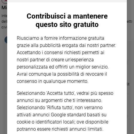
Ambiente
Missioni/2: Afghanistan, perché restare?
e
Contribuisci a mantenere
Intersos lo chiede ai parlamentari chiamati a votare il rifinanziamento
Creato
dell'intervento militare. Sempre più fondi ai soldati, sempre meno ai progetti
questo sito gratuito
Volontariato
civili. Che senso ha?
Diritti
Riusciamo a fornire informazione gratuita
Aziende
EDICOLA SAN PAOLO
grazie alla pubblicità erogata dai nostri partner.
di
Accettando i consensi richiesti permetti ai
valore
nostri partner di creare un'esperienza
Caso
GBABY
FAMIGLIA CRISTIANA
GBABY DIGITA
❮
❯
€ 34,80
€ 21,90
€ 104,00
€ 83,00
ABBONAMEN
personalizzata ed offrirti un miglior servizio.
della
37%
20%
€ 16,99
settimana
Avrai comunque la possibilità di revocare il
Migranti
consenso in qualunque momento.
Visualizza tutte le riviste
Diversità
Selezionando 'Accetta tutto', vedrai più spesso
e
annunci su argomenti che ti interessano.
inclusione
Selezionando 'Rifiuta tutto', non verranno
Costume
attivati annunci Google standard basati su
DIARIO G 2026-27
COLLANA ARS
❮
❯
LE GRANDI BASILICHE ITALIANE
€ 8,90
1 - 2
- € 8,90
cookie o identificatori locali; ove disponibile
Cultura
- VOL DA 1 AL 5
€ 18,50
e
potranno essere richiesti annunci limitati.
€ 64,50
spettacoli