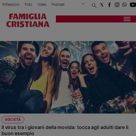
Riflessioni
Foto
Video
Podcast
Privacy Policy
Chi siamo
Contatti
Pubblicità
Attualità
Registrati
Redazione
Italia
ASSEMBRAMENTI
Cronaca
Politica
Mondo
Economia
Legalità
e
giustizia
Sport
Interviste
Papa
SOCIETÀ
Papa
Il virus tra i giovani della movida: tocca agli adulti dare il
buon esempio