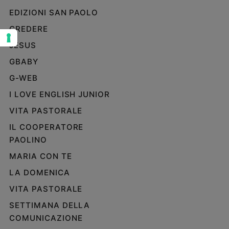
EDIZIONI SAN PAOLO
Sanremo
2026
CREDERE
Cinema,
JESUS
Tv
e
GBABY
streaming
G-WEB
Libri
I LOVE ENGLISH JUNIOR
Musica
Arte
VITA PASTORALE
IL COOPERATORE
Famiglia
PAOLINO
ed
educazione
MARIA CON TE
Genitori
LA DOMENICA
e
figli
VITA PASTORALE
Nonni
SETTIMANA DELLA
Coppia
COMUNICAZIONE
Scuola