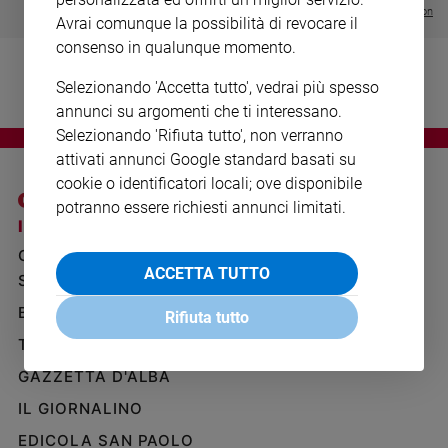
Ambiente
Visualizza tutte le collection
Avrai comunque la possibilità di revocare il
e
consenso in qualunque momento.
Creato
Volontariato
Selezionando 'Accetta tutto', vedrai più spesso
Diritti
annunci su argomenti che ti interessano.
Aziende
Selezionando 'Rifiuta tutto', non verranno
di
attivati annunci Google standard basati su
valore
cookie o identificatori locali; ove disponibile
Caso
potranno essere richiesti annunci limitati.
della
I SITI SAN PAOLO
NOTE LEGALI
settimana
GRUPPO EDITORIALE
PRIVACY POLICY
Migranti
ACCETTA TUTTO
SAN PAOLO
INFORMATIVA
Diversità
BENESSERE
WHISTLEBLOWING
e
Rifiuta tutto
SOCIAL
inclusione
TELENOVA
Costume
GAZZETTA D'ALBA
Cultura
IL GIORNALINO
e
EDICOLA SAN PAOLO
spettacoli