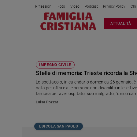
Riflessioni
Foto
Video
Podcast
Privacy Policy
Chi
Attualità
ATTUALITÀ
Italia
Cronaca
Politica
ASSOCIAZIONE OLTRE LA SEDIA
Mondo
Economia
IMPEGNO CIVILE
Stelle di memoria: Trieste ricorda la S
Legalità
e
Lo spettacolo, in calendario domenica 26 gennaio, è p
giustizia
nata per offrire alle persone con disabilità intelletti
Sport
famosa per aver ospitato, suo malgrado, l’unico campo
Interviste
Luisa Pozzar
Papa
Papa
EDICOLA SAN PAOLO