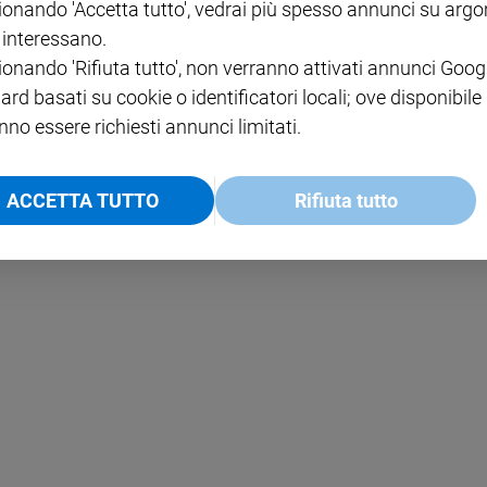
ionando 'Accetta tutto', vedrai più spesso annunci su arg
i interessano.
NOTE LEGALI
ionando 'Rifiuta tutto', non verranno attivati annunci Goog
PAOLO
PRIVACY POLICY
ard basati su cookie o identificatori locali; ove disponibile
nno essere richiesti annunci limitati.
INFORMATIVA WHISTLEBL
SOCIAL
ACCETTA TUTTO
Rifiuta tutto