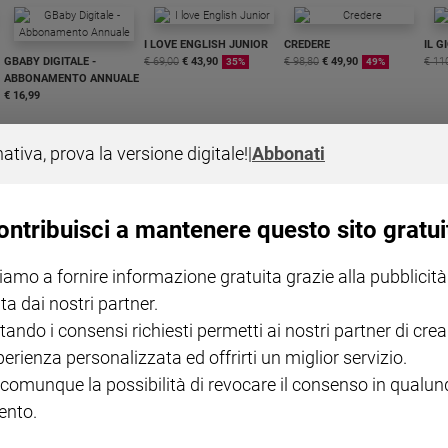
I LOVE ENGLISH JUNIOR
CREDERE
IL G
GBABY DIGITALE -
€ 69,00
€ 43,90
€ 98,80
€ 49,90
€ 11
35%
49%
ABBONAMENTO ANNUALE
€ 16,99
nativa, prova la versione digitale!
|
Abbonati
ontribuisci a mantenere questo sito gratui
COLLANA ARSENIO LUPIN
QUID+ ALLENIAMO
VOL. 1 - 2
MAGNIFICA HUMANITAS -
L'INTELLIGENZA
PRE
iamo a fornire informazione gratuita grazie alla pubblicità
€ 18,50
ENCICLICA PAPALE
€ 27,50
SANT
€ 2,90
A 10
ta dai nostri partner.
€ 24
tando i consensi richiesti permetti ai nostri partner di crea
perienza personalizzata ed offrirti un miglior servizio.
 comunque la possibilità di revocare il consenso in qualu
nto.