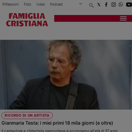
Riflessioni
Foto
Video
Podcast
Privacy Policy
Chi siamo
Contatti
Pubblicità
Attualità
Registrati
Redazione
Italia
BAJANI
Cronaca
Politica
Mondo
Economia
Legalità
e
giustizia
Sport
Interviste
Papa
RICORDO DI UN ARTISTA
Papa
Gianmaria Testa: i miei primi 18 mila giorni (e oltre)
Il cantautore e chitarrista piemontese è scomparso all'età di 57 anni.