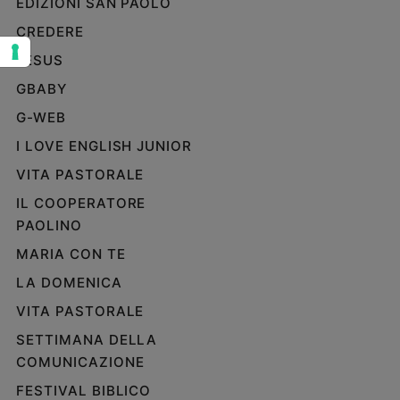
EDIZIONI SAN PAOLO
Sanremo
CREDERE
2026
JESUS
Cinema,
Tv
GBABY
e
G-WEB
streaming
I LOVE ENGLISH JUNIOR
Libri
Musica
VITA PASTORALE
Arte
IL COOPERATORE
PAOLINO
Famiglia
ed
MARIA CON TE
educazione
LA DOMENICA
Genitori
e
VITA PASTORALE
figli
SETTIMANA DELLA
Nonni
COMUNICAZIONE
Coppia
FESTIVAL BIBLICO
Scuola