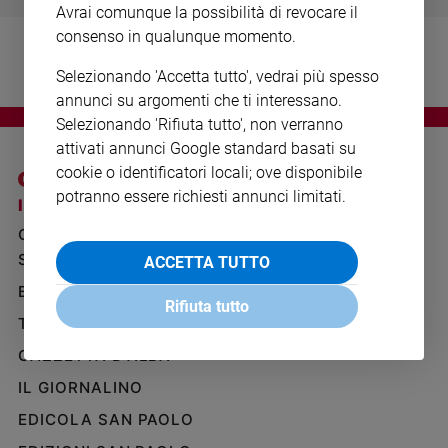
Avrai comunque la possibilità di revocare il
Ambiente
e
consenso in qualunque momento.
Creato
Selezionando 'Accetta tutto', vedrai più spesso
Volontariato
annunci su argomenti che ti interessano.
Diritti
Selezionando 'Rifiuta tutto', non verranno
Aziende
attivati annunci Google standard basati su
di
cookie o identificatori locali; ove disponibile
valore
potranno essere richiesti annunci limitati.
Caso
I SITI SAN PAOLO
NOTE LEGALI
della
GRUPPO EDITORIALE
PRIVACY POLICY
settimana
SAN PAOLO
ACCETTA TUTTO
INFORMATIVA
Migranti
BENESSERE
WHISTLEBLOWING
Diversità
Rifiuta tutto
SOCIAL
e
TELENOVA
inclusione
GAZZETTA D'ALBA
Costume
IL GIORNALINO
Cultura
EDICOLA SAN PAOLO
e
spettacoli