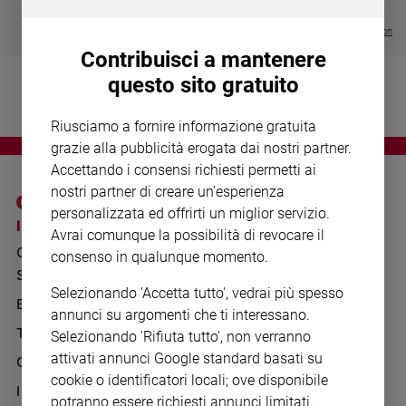
Chiesa
€ 64,50
Chiesa
Visualizza tutte le collection
Contribuisci a mantenere
Fede
questo sito gratuito
e
spiritualità
Riusciamo a fornire informazione gratuita
Santi
grazie alla pubblicità erogata dai nostri partner.
Devozione
Accettando i consensi richiesti permetti ai
e
nostri partner di creare un'esperienza
fede
personalizzata ed offrirti un miglior servizio.
Parola
I SITI SAN PAOLO
NOTE LEGALI
Avrai comunque la possibilità di revocare il
del
GRUPPO EDITORIALE
PRIVACY POLICY
consenso in qualunque momento.
giorno
SAN PAOLO
Santo
INFORMATIVA
Selezionando 'Accetta tutto', vedrai più spesso
del
BENESSERE
WHISTLEBLOWING
annunci su argomenti che ti interessano.
giorno
SOCIAL
TELENOVA
Selezionando 'Rifiuta tutto', non verranno
Società
attivati annunci Google standard basati su
GAZZETTA D'ALBA
e
cookie o identificatori locali; ove disponibile
valori
IL GIORNALINO
potranno essere richiesti annunci limitati.