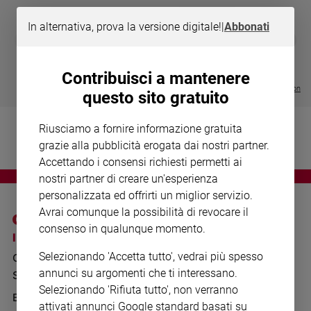
Chiesa
Chiesa
In alternativa, prova la versione digitale!
|
Abbonati
DIARIO G 2026-27
COLLANA ARS
❮
❯
LE GRANDI BASILICHE ITALIANE
€ 8,90
1 - 2
- € 8,90
Fede
- VOL DA 1 AL 5
€ 18,50
e
€ 64,50
Contribuisci a mantenere
spiritualità
Visualizza tutte le collection
questo sito gratuito
Santi
Devozione
Riusciamo a fornire informazione gratuita
e
grazie alla pubblicità erogata dai nostri partner.
fede
Accettando i consensi richiesti permetti ai
Parola
nostri partner di creare un'esperienza
del
personalizzata ed offrirti un miglior servizio.
giorno
Avrai comunque la possibilità di revocare il
Santo
consenso in qualunque momento.
del
I SITI SAN PAOLO
NOTE LEGALI
giorno
Selezionando 'Accetta tutto', vedrai più spesso
GRUPPO EDITORIALE
PRIVACY POLICY
annunci su argomenti che ti interessano.
Società
SAN PAOLO
INFORMATIVA
e
Selezionando 'Rifiuta tutto', non verranno
valori
BENESSERE
WHISTLEBLOWING
attivati annunci Google standard basati su