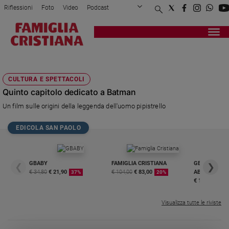
Riflessioni
Foto
Video
Podcast
Privacy Policy
Chi siamo
Contatti
Pubblicità
Attualità
Registrati
Redazione
Italia
BATMAN BEGINS
Cronaca
CULTURA E SPETTACOLI
Politica
Quinto capitolo dedicato a Batman
Mondo
Un film sulle origini della leggenda dell'uomo pipistrello
Economia
Legalità
EDICOLA SAN PAOLO
e
giustizia
Sport
GBABY
FAMIGLIA CRISTIANA
GBABY DIGITA
❮
❯
Interviste
€ 34,80
€ 21,90
€ 104,00
€ 83,00
ABBONAMEN
37%
20%
€ 16,99
Papa
Visualizza tutte le riviste
Papa